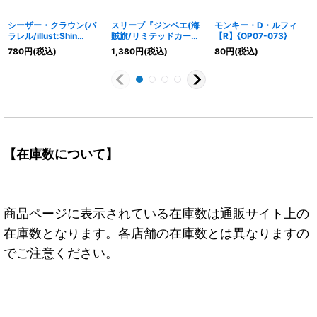
シーザー・クラウン(パ
スリーブ『ジンベエ(海
モンキー・D・ルフィ
ラレル/illust:Shin
賊旗/リミテッドカード
【R】{OP07-073}
Kashiwaguma)【L/P】
スリーブ プレミアムマ
780
円
(税込)
1,380
円
(税込)
80
円
(税込)
{OP10-002}
ットvol.3)』70枚【サプ
ライ】{-}
【在庫数について】
商品ページに表示されている在庫数は通販サイト上の
在庫数となります。各店舗の在庫数とは異なりますの
でご注意ください。