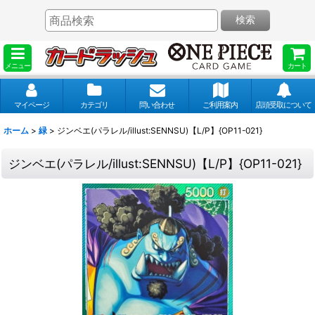
検索
メニュー
カート
マイページ
カテゴリ
問い合わせ
ご利用案内
店頭受取について
ホーム
>
緑
>
ジンベエ(パラレル/illust:SENNSU)【L/P】{OP11-021}
ジンベエ(パラレル/illust:SENNSU)【L/P】{OP11-021}