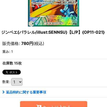
ジンベエ(パラレル/illust:SENNSU)【L/P】{OP11-021}
販売価格
:
780
円
(税込)
重み
:
1
在庫数 15枚
数量
:
返品特約に関する重要事項