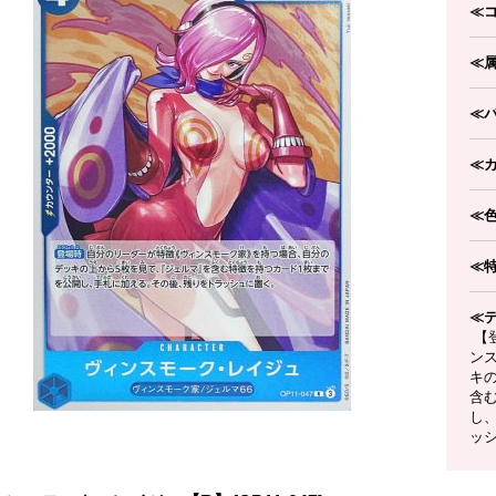
≪
≪
≪
≪
≪
≪
≪
【
ン
キ
含
し
ッ