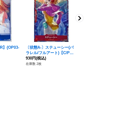
】{OP03-
〔状態A-〕ステューシー(パ
〔状態A-〕ドン!!カード(foil/
ラレル/フルアート)【C/P】
リム)【-】{-}
{ST21-006}
930円
(税込)
260円
(税込)
在庫数 2枚
在庫数 32枚