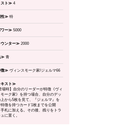
コスト≫
4
属性≫
特
パワー≫
5000
カウンター≫
2000
色≫
青
特徴≫
ヴィンスモーク家/ジェルマ66
テキスト≫
登場時】自分のリーダーが特徴《ヴィ
スモーク家》を持つ場合、自分のデッ
の上から5枚を見て、『ジェルマ』を
む特徴を持つカード1枚までを公開
、手札に加える。その後、残りをトラ
シュに置く。