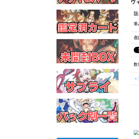
ヴィ
販
重
在
数