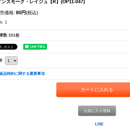
ンスモーク・レイジュ【R】{OP11-047}
売価格
:
80円
(税込)
み
:
1
庫数 331枚
量
:
返品特約に関する重要事項
お気に入り登録