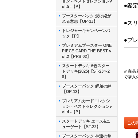
ョン - ベストセレクションv
●鑑
ol.5 -【P】
ブースターパック 受け継が
れる意志【OP-13】
●ス
トレジャーキャンペーンパ
ック【P】
●プ
プレミアムブースター ONE
PIECE CARD THE BEST v
ol.2【PRB-02】
スタートデッキ 6色スター
トデッキ(2025)【ST-23〜2
※商品
8】
で購入
ブースターパック 師弟の絆
【OP-12】
プレミアムカードコレクシ
ョン - ベストセレクションv
ol.4 -【P】
スタートデッキ エース&ニ
この
ューゲート【ST-22】
ブースターパック 神速の拳