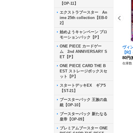
【OP-11】
エクストラブースター An
ime 25th collection【EB-0
2】
始めようキャンペーン プロ
モーションパック【P】
ONE PIECE カードゲー
ヴィ
ム 2nd ANNIVERSARY S
【R】{
ET【P】
80円
(
在庫数 
ONE PIECE CARD THE B
EST ストレージボックスセ
ット【P】
スタートデッキEX ギア5
【ST-21】
ブースターパック 王族の血
統【OP-10】
ブースターパック 新たなる
皇帝【OP-09】
プレミアムブースター ONE