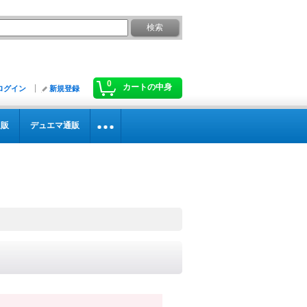
0
カートの中身
ログイン
新規登録
通販
デュエマ通販