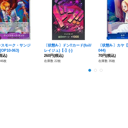
ンスモーク・サンジ
〔状態A-〕ドン!!カード(foil/
〔状態A-〕カヤ【R
OP10-063}
レイジュ)【-】{-}
044}
税込)
260円
(税込)
70円
(税込)
46枚
在庫数 22枚
在庫数 35枚