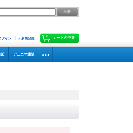
0
カートの中身
ログイン
新規登録
通販
デュエマ通販