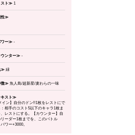
コスト≫
1
属性≫
パワー≫
-
カウンター≫
-
色≫
緑
特徴≫
魚人島/超新星/麦わらの一味
テキスト≫
イン】自分のドン!!1枚をレストにで
る：相手のコスト5以下のキャラ1枚ま
を、レストにする。【カウンター】自
のリーダー1枚までを、このバトル
パワー+3000。