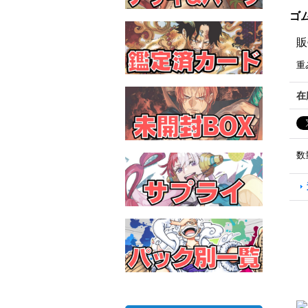
ゴム
販
重
在
数