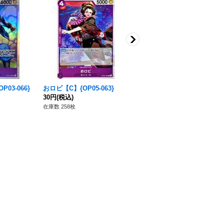
03-066}
おロビ【C】{OP05-063}
チョパえもん【C】{OP05-06
30円
(税込)
8}
30円
(税込)
在庫数 258枚
在庫数 91枚