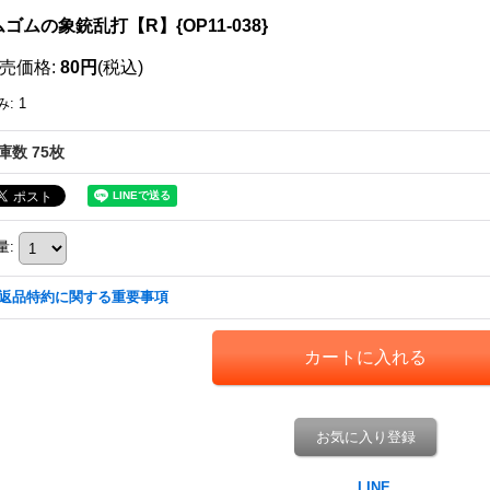
ゴムの象銃乱打【R】{OP11-038}
売価格
:
80円
(税込)
み
:
1
庫数 75枚
量
:
返品特約に関する重要事項
お気に入り登録