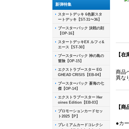
新弾特集
スタートデッキ 6色新スタ
ートデッキ【ST-31〜36】
ブースターパック 決戦の刻
【OP-16】
スタートデッキEX ルフィ&
エース【ST-30】
【在
ブースターパック 神の島の
冒険【OP-15】
エクストラブースター EG
商品
GHEAD CRISIS【EB-04】
異な
ブースターパック 蒼海の七
傑【OP-14】
エクストラブースター Her
oines Edition【EB-03】
【商
プロモーションカードセッ
ト2025【P】
●カ
プレミアムカードコレクシ