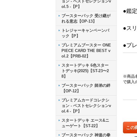
ョン - ベストセレクションv
ol.5 -【P】
●鑑
ブースターパック 受け継が
れる意志【OP-13】
●ス
トレジャーキャンペーンパ
ック【P】
●プ
プレミアムブースター ONE
PIECE CARD THE BEST v
ol.2【PRB-02】
スタートデッキ 6色スター
トデッキ(2025)【ST-23〜2
8】
※商品
で購入
ブースターパック 師弟の絆
【OP-12】
プレミアムカードコレクシ
ョン - ベストセレクションv
ol.4 -【P】
スタートデッキ エース&ニ
ューゲート【ST-22】
この
ブースターパック 神速の拳