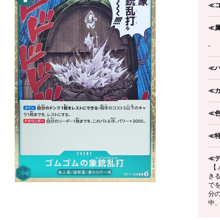
≪
≪
-
≪
≪
≪
≪
≪
【メ
き
で
分
中、