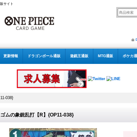
通販サイト
更新情報
ドラゴンボール通販
遊戯王通販
MTG通販
ポケカ
-038}
ゴムの象銃乱打【R】{OP11-038}