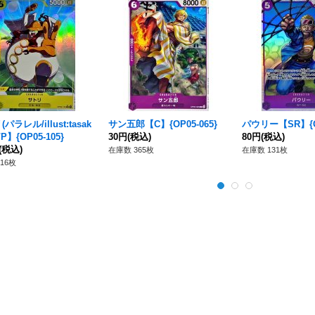
パラレル/illust:tasak
サン五郎【C】{OP05-065}
パウリー【SR】{OP
/P】{OP05-105}
30円
(税込)
80円
(税込)
(税込)
在庫数 365枚
在庫数 131枚
16枚