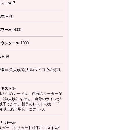
コスト≫
7
属性≫
斬
パワー≫
7000
カウンター≫
1000
色≫
緑
特徴≫
魚人族/魚人島/タイヨウの海賊
テキスト≫
札のこのカードは、自分のリーダーが
徴《魚人族》を持ち、自分のライフが
枚以下でかつ、相手のレストのカード
枚以上ある場合、コスト-3。
トリガー≫
リガー【トリガー】相手のコスト4以