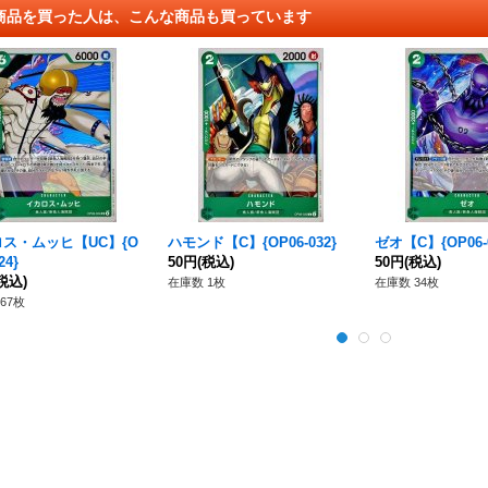
商品を買った人は、こんな商品も買っています
ス・ムッヒ【UC】{O
ハモンド【C】{OP06-032}
ゼオ【C】{OP06-0
24}
50円
(税込)
50円
(税込)
税込)
在庫数 1枚
在庫数 34枚
67枚