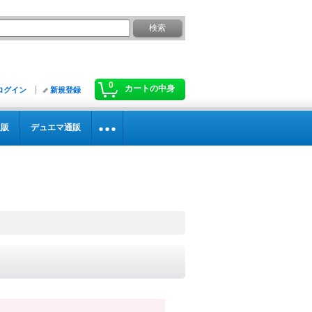
0
カートの中身
ログイン
新規登録
通販
デュエマ通販