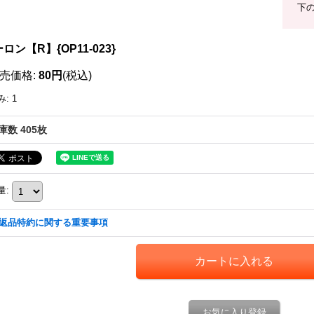
下
ロン【R】{OP11-023}
売価格
:
80円
(税込)
み
:
1
庫数 405枚
量
:
返品特約に関する重要事項
お気に入り登録