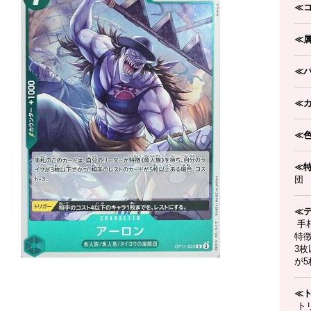
≪
≪
≪
≪
≪
≪
団
≪
手
特
3
が5
≪
ト