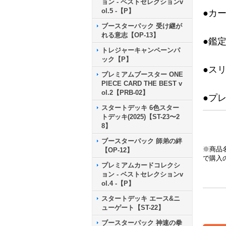
ョン - ベストセレクションv
ol.5 -【P】
●カ
ブースターパック 受け継が
れる意志【OP-13】
●鑑
トレジャーキャンペーンパ
ック【P】
●ス
プレミアムブースター ONE
PIECE CARD THE BEST v
ol.2【PRB-02】
●プ
スタートデッキ 6色スター
トデッキ(2025)【ST-23〜2
8】
ブースターパック 師弟の絆
※商品
【OP-12】
で購入
プレミアムカードコレクシ
ョン - ベストセレクションv
ol.4 -【P】
スタートデッキ エース&ニ
ューゲート【ST-22】
ブースターパック 神速の拳