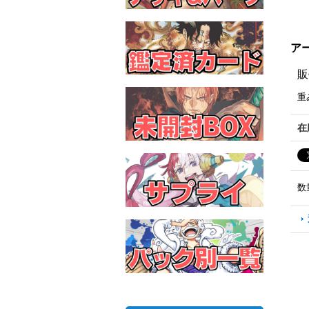
アー
販
重
在
数