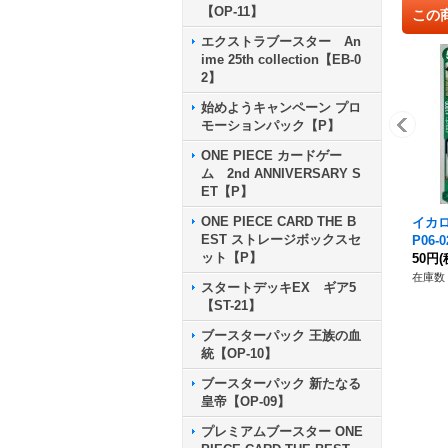
【OP-11】
この
エクストラブースター An
ime 25th collection【EB-0
2】
始めようキャンペーン プロ
モーションパック【P】
ONE PIECE カードゲー
ム 2nd ANNIVERSARY S
ET【P】
ONE PIECE CARD THE B
イカロ
EST ストレージボックスセ
P06-0
ット【P】
50円
(
在庫数 
スタートデッキEX ギア5
【ST-21】
ブースターパック 王族の血
統【OP-10】
ブースターパック 新たなる
皇帝【OP-09】
プレミアムブースター ONE