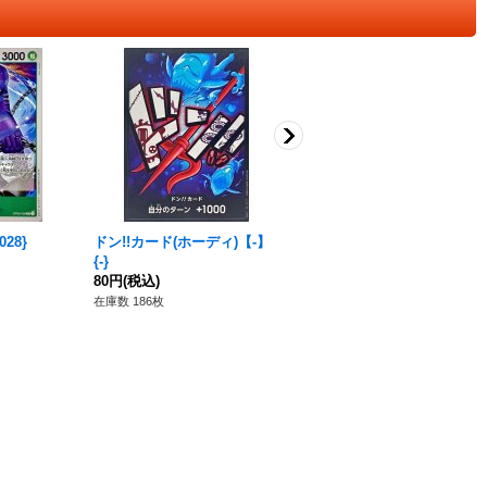
28}
ドン!!カード(ホーディ)【-】
ダルマ【UC】{OP06-029}
{-}
50円
(税込)
80円
(税込)
在庫数 94枚
在庫数 186枚