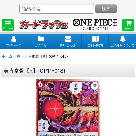
検索
メニュー
カート
マイページ
カテゴリ
問い合わせ
ご利用案内
店頭受取について
ホーム
>
赤
>
実直拳骨【R】{OP11-018}
実直拳骨【R】{OP11-018}