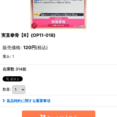
実直拳骨【R】{OP11-018}
販売価格
:
120
円
(税込)
重み
:
1
在庫数 314枚
数量
:
返品特約に関する重要事項