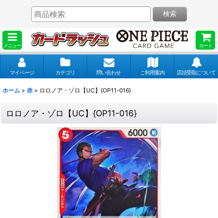
検索
メニュー
カート
マイページ
カテゴリ
問い合わせ
ご利用案内
店頭受取について
ホーム
>
赤
>
ロロノア・ゾロ【UC】{OP11-016}
ロロノア・ゾロ【UC】{OP11-016}