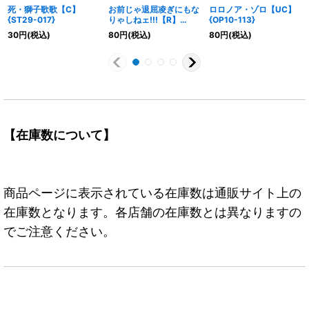
死・獅子歌歌【C】
お前じゃ退屈凌ぎにもな
ロロノア・ゾロ【UC】
{ST29-017}
りゃしねェ!!!【R】
{OP10-113}
{OP06-039}
30
円
(税込)
80
円
(税込)
80
円
(税込)
【在庫数について】
商品ページに表示されている在庫数は通販サイト上の
在庫数となります。各店舗の在庫数とは異なりますの
でご注意ください。