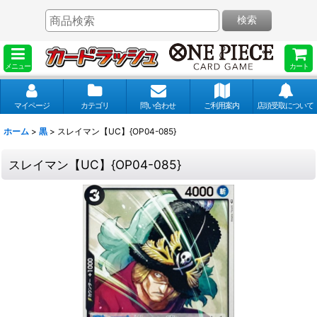
検索
メニュー
カート
マイページ
カテゴリ
問い合わせ
ご利用案内
店頭受取について
ホーム
>
黒
>
スレイマン【UC】{OP04-085}
スレイマン【UC】{OP04-085}