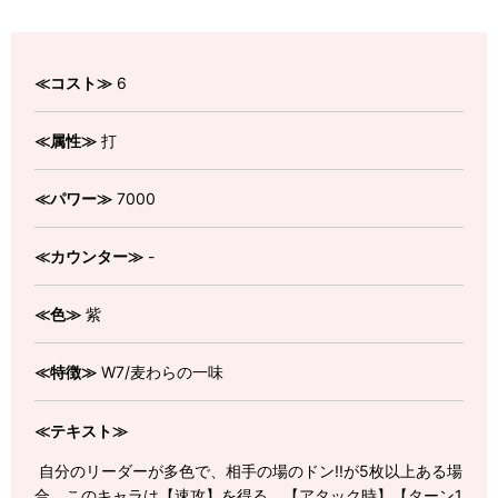
≪コスト≫
6
≪属性≫
打
≪パワー≫
7000
≪カウンター≫
-
≪色≫
紫
≪特徴≫
W7/麦わらの一味
≪テキスト≫
自分のリーダーが多色で、相手の場のドン!!が5枚以上ある場
合、このキャラは【速攻】を得る。【アタック時】【ターン1