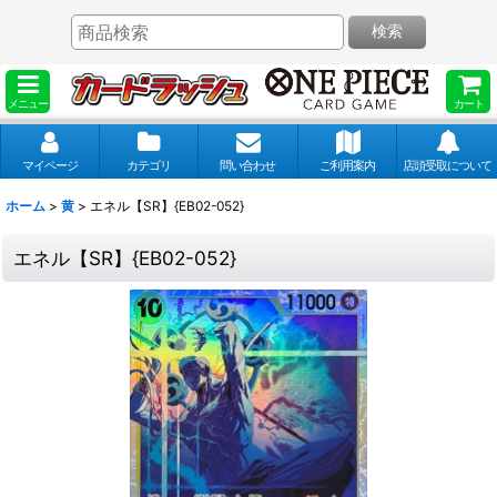
検索
メニュー
カート
マイページ
カテゴリ
問い合わせ
ご利用案内
店頭受取について
ホーム
>
黄
>
エネル【SR】{EB02-052}
エネル【SR】{EB02-052}