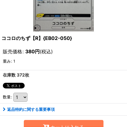
ココロのちず【R】{EB02-050}
販売価格
:
380
円
(税込)
重み
:
1
在庫数 372枚
数量
:
返品特約に関する重要事項