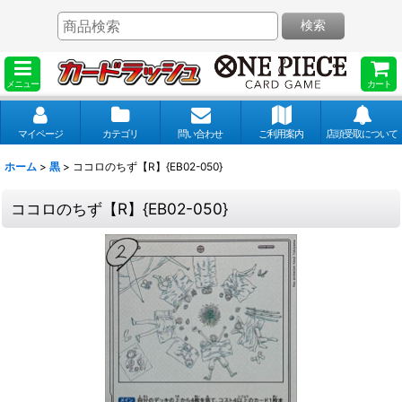
検索
メニュー
カート
マイページ
カテゴリ
問い合わせ
ご利用案内
店頭受取について
ホーム
>
黒
>
ココロのちず【R】{EB02-050}
ココロのちず【R】{EB02-050}