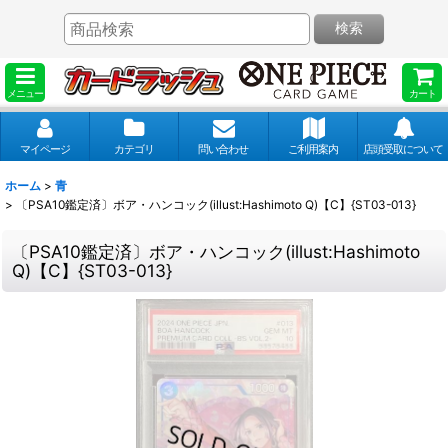
検索
メニュー
カート
マイページ
カテゴリ
問い合わせ
ご利用案内
店頭受取について
ホーム
>
青
>
〔PSA10鑑定済〕ボア・ハンコック(illust:Hashimoto Q)【C】{ST03-013}
〔PSA10鑑定済〕ボア・ハンコック(illust:Hashimoto
Q)【C】{ST03-013}