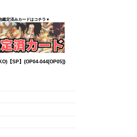
他鑑定済みカードはコチラ▼
【SP】{OP04-044[OP05]}