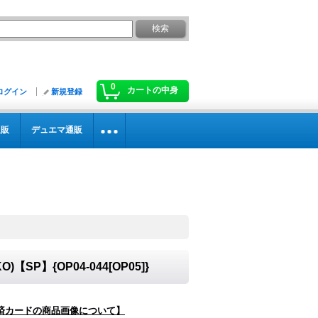
0
カートの中身
ログイン
新規登録
通販
デュエマ通販
【SP】{OP04-044[OP05]}
済カードの商品画像について】