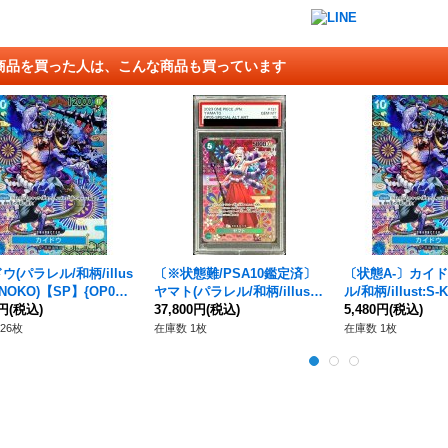
商品を買った人は、こんな商品も買っています
ウ(パラレル/和柄/illus
〔※状態難/PSA10鑑定済〕
〔状態A-〕カイド
KINOKO)【SP】{OP04-0
ヤマト(パラレル/和柄/illust:
ル/和柄/illust:S-
05]}
0円
(税込)
S-KINOKO)【SP】{OP01-12
37,800円
(税込)
【SP】{OP04-044
5,480円
(税込)
1[OP05]}
26枚
在庫数 1枚
在庫数 1枚