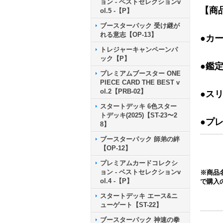
ョン - ベストセレクションv
【商
ol.5 -【P】
ブースターパック 受け継が
れる意志【OP-13】
●カ
トレジャーキャンペーンパ
ック【P】
●鑑
プレミアムブースター ONE
PIECE CARD THE BEST v
ol.2【PRB-02】
●ス
スタートデッキ 6色スター
トデッキ(2025)【ST-23〜2
●プ
8】
ブースターパック 師弟の絆
【OP-12】
プレミアムカードコレクシ
ョン - ベストセレクションv
※商品
ol.4 -【P】
で購入
スタートデッキ エース&ニ
ューゲート【ST-22】
ブースターパック 神速の拳