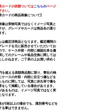
済カードの状態ついては
こちらの
ページ
下さい。
済カードの商品画像について】
画像は実物写真ではなくイメージ写真と
すが、グレードやカードは商品名の通り
ます。
らは鑑定済商品となります。鑑定機関の
グレードを元に販売させていただいてお
ので、ケース外部・内部に確認出来る傷
関してのクレームや返品交換に関しては
たしかねます。ご了承の上お買い求めく
。
万円を超える高額商品類に限り、弊社の検
にケースの外部・内部に目立つ傷などを
たものに関しては、写真に赤丸等で傷を
等をして掲載している場合があります。
があるものは、イメージ写真ではなく実
となります。
数が2枚以上の場合でも、識別番号などを
する事はできません。