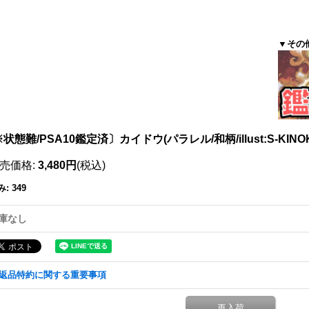
▼その
状態難/PSA10鑑定済〕カイドウ(パラレル/和柄/illust:S-KINOKO)
売価格
:
3,480円
(税込)
み
:
349
庫なし
返品特約に関する重要事項
再入荷