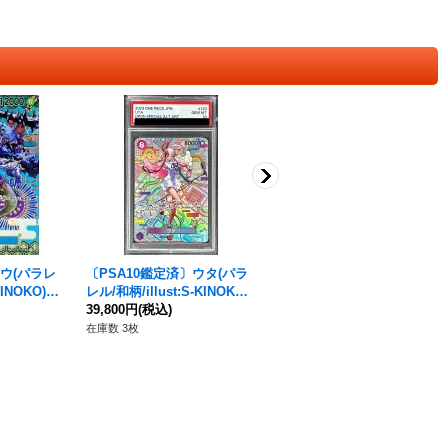
ウ(パラレ
〔PSA10鑑定済〕ウタ(パラ
〔PSA10鑑定済〕ナミ(パラ
KINOKO)
レル/和柄/illust:S-KINOKO)
レル/和柄/illust:S-KINOKO)
[OP05]}
【SP】{OP02-120[OP05]}
39,800円
(税込)
【SP】{OP01-016[OP05]}
59,800円
(税込)
在庫数 3枚
在庫数 1枚