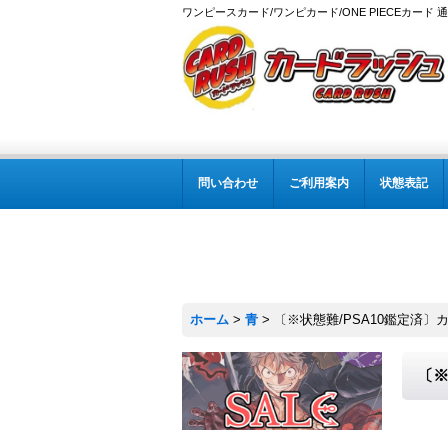
ワンピースカード/ワンピカード/ONE PIECEカード 
問い合わせ
ご利用案内
状態表記
ホーム
>
青
>
〔※状態難/PSA10鑑定済〕カイドウ(
〔※