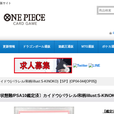
通販サイト
更新情報
ドラゴンボール通販
遊戯王通販
MTG通販
ポケカ
パラレル/和柄/illust:S-KINOKO)【SP】{OP04-044[OP05]}
状態難/PSA10鑑定済〕カイドウ(パラレル/和柄/illust:S-KINOKO)
【鑑定