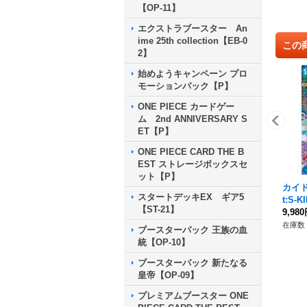
【OP-11】
エクストラブースター An
ime 25th collection【EB-0
この
2】
始めようキャンペーン プロ
モーションパック【P】
ONE PIECE カードゲー
ム 2nd ANNIVERSARY S
ET【P】
ONE PIECE CARD THE B
EST ストレージボックスセ
ット【P】
カイド
スタートデッキEX ギア5
t:S-
【ST-21】
44[OP
9,98
在庫数 
ブースターパック 王族の血
統【OP-10】
ブースターパック 新たなる
皇帝【OP-09】
プレミアムブースター ONE