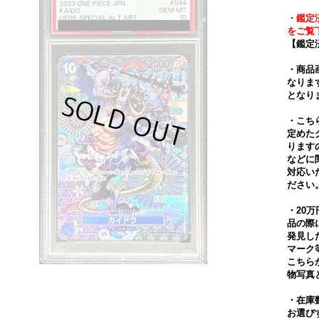
・鑑定
をご覧
【鑑定
・商品
なりま
となり
・こち
定めた
ります
などに
対応い
ださい
・20
品の際
発見し
マーク
こちら
物写真
・在庫
お選び