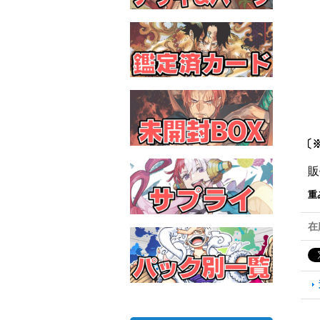
〔※
販
重
在