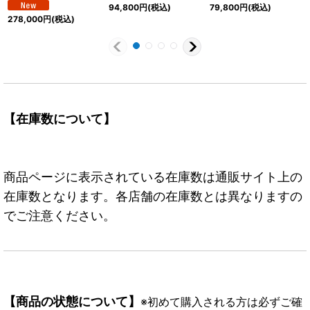
【R/SP】{OP16-063}
画絵/左下ロゴ無)
ル/illust:otton)
94,800
円
(税込)
79,800
円
(税込)
【SEC/SP】{OP03-
【SR/P】{OP07-051}
278,000
円
(税込)
122}
【在庫数について】
商品ページに表示されている在庫数は通販サイト上の
在庫数となります。各店舗の在庫数とは異なりますの
でご注意ください。
【商品の状態について】
※初めて購入される方は必ずご確