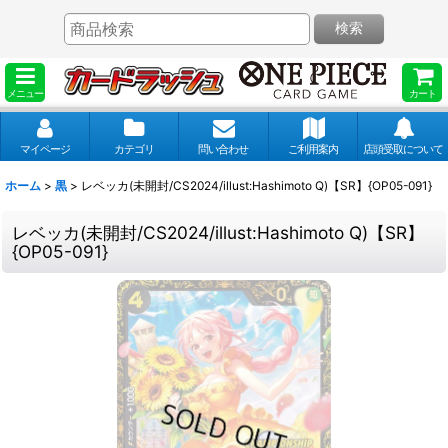
検索
メニュー
カート
マイページ
カテゴリ
問い合わせ
ご利用案内
店頭受取について
ホーム
>
黒
>
レベッカ(未開封/CS2024/illust:Hashimoto Q)【SR】{OP05-091}
レベッカ(未開封/CS2024/illust:Hashimoto Q)【SR】
{OP05-091}