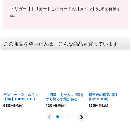
トリガー【トリガー】このカードの【メイン】効果を発動す
る。
この商品を買った人は、こんな商品も買っています
モンキー・Ｄ・ルフィ
「四皇」を一人…!!!引き
覇王色の覇気【R】
【SR】{OP12-015}
ずり降ろす策がある
{OP12-018}
【UC】{OP14-019}
680
円
(税込)
120
円
(税込)
120
円
(税込)