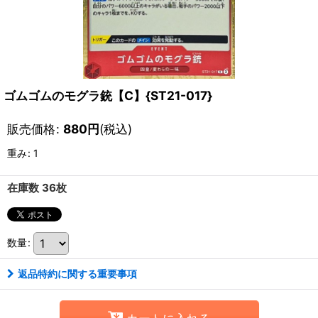
ゴムゴムのモグラ銃【C】{ST21-017}
販売価格
:
880
円
(税込)
重み
:
1
在庫数 36枚
数量
:
返品特約に関する重要事項