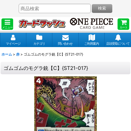
検索
メニュー
カート
マイページ
カテゴリ
問い合わせ
ご利用案内
店頭受取について
ホーム
>
赤
>
ゴムゴムのモグラ銃【C】{ST21-017}
ゴムゴムのモグラ銃【C】{ST21-017}