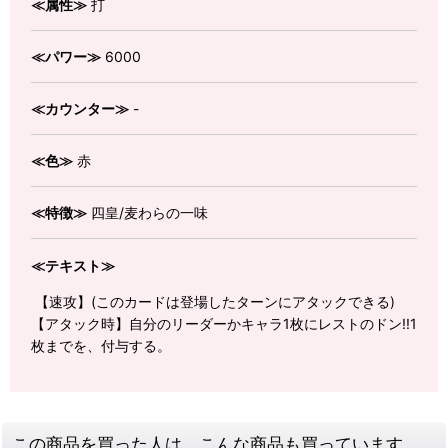
≪属性≫
打
≪パワー≫
6000
≪カウンター≫
-
≪色≫
赤
≪特徴≫
四皇/麦わらの一味
≪テキスト≫
【速攻】(このカードは登場したターンにアタックできる)
【アタック時】自分のリーダーかキャラ1枚にレストのドン!!1
枚までを、付与する。
この商品を買った人は、こんな商品も買っています