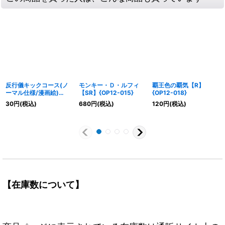
反行儀キックコース(ノ
モンキー・Ｄ・ルフィ
覇王色の覇気【R】
ーマル仕様/漫画絵)
【SR】{OP12-015}
{OP12-018}
【R】{OP04-016}
30
円
(税込)
680
円
(税込)
120
円
(税込)
【在庫数について】