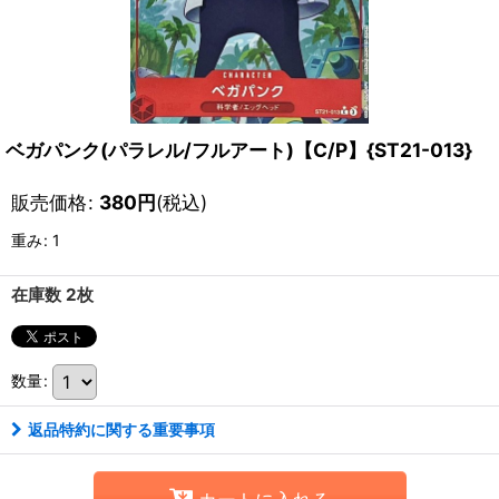
ベガパンク(パラレル/フルアート)【C/P】{ST21-013}
販売価格
:
380
円
(税込)
重み
:
1
在庫数 2枚
数量
:
返品特約に関する重要事項