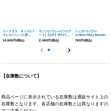
ユースタス・キッド(パ
サンジ(パラレル/フルア
シュガー(パラレ
ラレル/コンパス背
ート)【C/P】{ST21-
ル/illust:Misa Matoki)
景/illust:toshiaki
003}
【SR/P】{OP04-024}
14,800
円
(税込)
2,480
円
(税込)
780
円
(税込)
takayama)【SR/P】
{ST10-013}
【在庫数について】
商品ページに表示されている在庫数は通販サイト上の
在庫数となります。各店舗の在庫数とは異なりますの
でご注意ください。