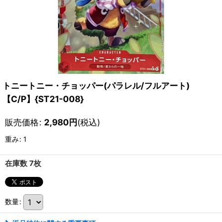
トニートニー・チョッパー(パラレル/フルアート)
【C/P】{ST21-008}
販売価格
:
2,980
円
(税込)
重み
:
1
在庫数 7枚
数量
: