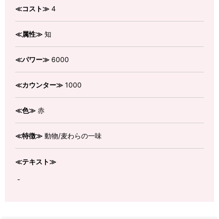
≪コスト≫
4
≪属性≫
知
≪パワー≫
6000
≪カウンター≫
1000
≪色≫
赤
≪特徴≫
動物/麦わらの一味
≪テキスト≫
-