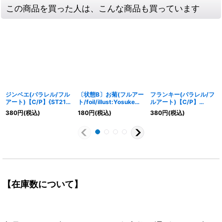
この商品を買った人は、こんな商品も買っています
ジンベエ(パラレル/フル
〔状態B〕お菊(フルアー
フランキー(パラレル/フ
アート)【C/P】{ST21-
ト/foil/illust:Yosuke
ルアート)【C/P】
005}
Adachi)【R】{OP01-
{ST21-011}
380
円
(税込)
180
円
(税込)
380
円
(税込)
035}
【在庫数について】