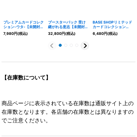
プレミアムカードコレク
ブースターパック 受け
BASE SHOPリミテッド
ション-ウタ-【未開封
継がれる意志【未開封
カードコレクション
BOX】{-}
BOX】{-}
vol.1【未開封BOX】{-}
7,980
円
(税込)
32,800
円
(税込)
6,480
円
(税込)
【在庫数について】
商品ページに表示されている在庫数は通販サイト上の
在庫数となります。各店舗の在庫数とは異なりますの
でご注意ください。