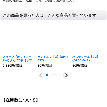
商品の性質上、返品・交換はお受け出来ません。
この商品を買った人は、こんな商品も買っています
スリーブ『オフィシャ
ランドルフ【C】{OP11-
バスティーユ【UC】
ル-ウタ-』70枚【サプ
077}
{OP05-048}
ライ】{-}
2,580
円
(税込)
30
円
(税込)
50
円
(税込)
【在庫数について】