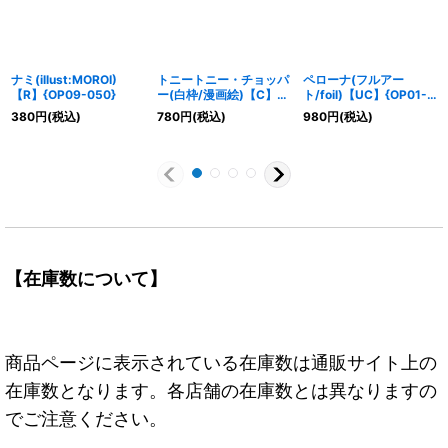
ナミ(illust:MOROI)
トニートニー・チョッパ
ペローナ(フルアー
【R】{OP09-050}
ー(白枠/漫画絵)【C】
ト/foil)【UC】{OP01-
{ST01-006}
077}
380
円
(税込)
780
円
(税込)
980
円
(税込)
【在庫数について】
商品ページに表示されている在庫数は通販サイト上の
在庫数となります。各店舗の在庫数とは異なりますの
でご注意ください。