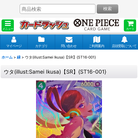
検索
メニュー
カート
マイページ
カテゴリ
問い合わせ
ご利用案内
店頭受取について
ホーム
>
緑
>
ウタ(illust:Samei Ikusa)【SR】{ST16-001}
ウタ(illust:Samei Ikusa)【SR】{ST16-001}