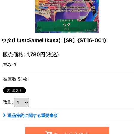
ウタ(illust:Samei Ikusa)【SR】{ST16-001}
販売価格
:
1,780
円
(税込)
重み
:
1
在庫数 51枚
数量
:
返品特約に関する重要事項