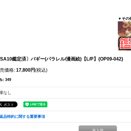
▼その
SA10鑑定済〕バギー(パラレル/漫画絵)【L/P】{OP09-042}
売価格
:
17,800円
(税込)
み
:
349
庫なし
返品特約に関する重要事項
再入荷