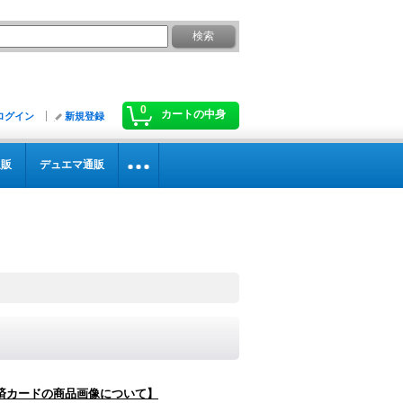
0
カートの中身
ログイン
新規登録
通販
デュエマ通販
済カードの商品画像について】