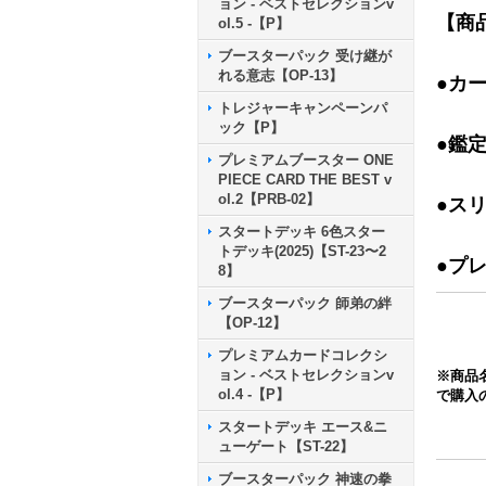
ョン - ベストセレクションv
【商
ol.5 -【P】
ブースターパック 受け継が
れる意志【OP-13】
●カ
トレジャーキャンペーンパ
ック【P】
●鑑
プレミアムブースター ONE
PIECE CARD THE BEST v
ol.2【PRB-02】
●ス
スタートデッキ 6色スター
トデッキ(2025)【ST-23〜2
●プ
8】
ブースターパック 師弟の絆
【OP-12】
プレミアムカードコレクシ
ョン - ベストセレクションv
※商品
ol.4 -【P】
で購入
スタートデッキ エース&ニ
ューゲート【ST-22】
ブースターパック 神速の拳