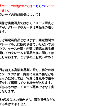
済カードの状態ついては
こちらの
ページ
下さい。
済カードの商品画像について】
画像は実物写真ではなくイメージ写真と
すが、グレードやカードは商品名の通り
ます。
らは鑑定済商品となります。鑑定機関の
グレードを元に販売させていただいてお
ので、ケース外部・内部に確認出来る傷
関してのクレームや返品交換に関しては
たしかねます。ご了承の上お買い求めく
。
万円を超える高額商品類に限り、弊社の検
にケースの外部・内部に目立つ傷などを
たものに関しては、写真に赤丸等で傷を
等をして掲載している場合があります。
があるものは、イメージ写真ではなく実
となります。
数が2枚以上の場合でも、識別番号などを
する事はできません。