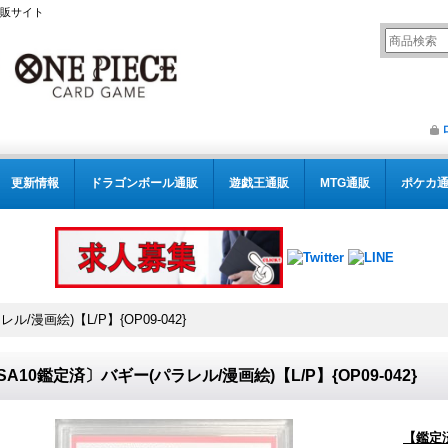
通販サイト
更新情報
ドラゴンボール通販
遊戯王通販
MTG通販
ポケカ
/漫画絵)【L/P】{OP09-042}
SA10鑑定済〕バギー(パラレル/漫画絵)【L/P】{OP09-042}
【鑑定