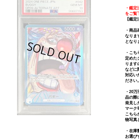
・鑑定
をご覧
【鑑定
・商品
なりま
となり
・こち
定めた
ります
などに
対応い
ださい
・20
品の際
発見し
マーク
こちら
物写真
・在庫
お選び