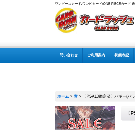
ワンピースカード/ワンピカード/ONE PIECEカード 
問い合わせ
ご利用案内
状態表記
ホーム
>
青
>
〔PSA10鑑定済〕バギー(パラレル
〔P