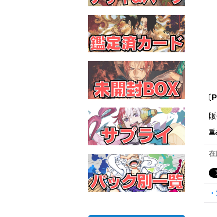
〔P
販
重
在