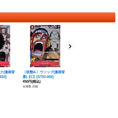
ク(漫画背
〔状態A-〕ウソップ(漫画背
〔PSA10鑑定済〕ペローナ
022}
景)【C】{ST01-002}
(パラレル/illust:Koushi Rok
450円
(税込)
ushiro)【SR/P】{OP06-093}
17,800円
(税込)
在庫数 20枚
在庫数 1枚