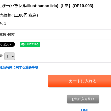
ガー(パラレル/illust:hanao iida)【L/P】{OP10-003}
売価格
:
1,180円
(税込)
み
:
1
庫数 40枚
量
:
返品特約に関する重要事項
お気に入り登録