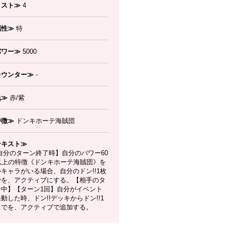
コスト≫
4
属性≫
特
パワー≫
5000
カウンター≫
-
色≫
赤/紫
特徴≫
ドンキホーテ海賊団
テキスト≫
自分のターン終了時】自分のパワー60
0以上の特徴《ドンキホーテ海賊団》を
キャラがいる場合、自分のドン!!1枚
でを、アクティブにする。【相手のタ
ン中】【ターン1回】自分がイベント
動した時、ドン!!デッキからドン!!1
までを、アクティブで追加する。