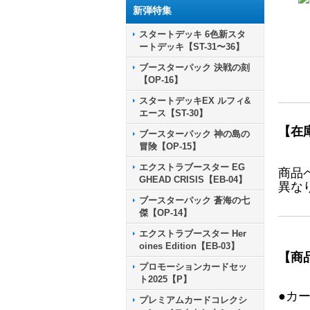
新弾特集
スタートデッキ 6色新スタ
ートデッキ【ST-31〜36】
ブースターパック 決戦の刻
【OP-16】
スタートデッキEX ルフィ&
エース【ST-30】
【在
ブースターパック 神の島の
冒険【OP-15】
エクストラブースター EG
商品
GHEAD CRISIS【EB-04】
異な
ブースターパック 蒼海の七
傑【OP-14】
エクストラブースター Her
oines Edition【EB-03】
【商
プロモーションカードセッ
ト2025【P】
●カ
プレミアムカードコレクシ