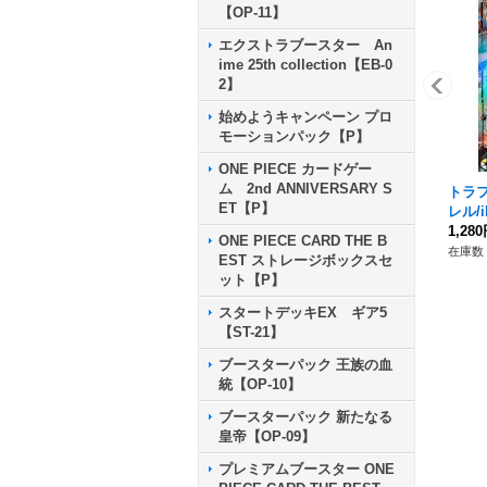
【OP-11】
エクストラブースター An
ime 25th collection【EB-0
2】
始めようキャンペーン プロ
モーションパック【P】
ONE PIECE カードゲー
ム 2nd ANNIVERSARY S
トラ
ET【P】
レル/il
【L/P
1,28
ONE PIECE CARD THE B
在庫数 
EST ストレージボックスセ
ット【P】
スタートデッキEX ギア5
【ST-21】
ブースターパック 王族の血
統【OP-10】
ブースターパック 新たなる
皇帝【OP-09】
プレミアムブースター ONE