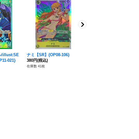
llust:SE
ナミ【SR】{OP08-106}
ニコ・ロビン(パラレル/フル
11-021}
380円
(税込)
アート)【C/P】{ST21-010}
2,480円
(税込)
在庫数 41枚
在庫数 11枚