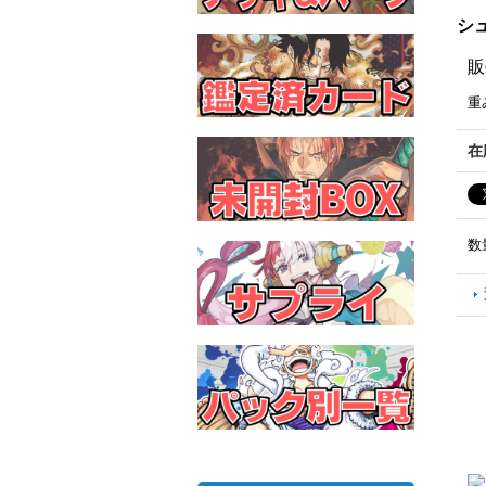
シュ
販
重
在
数