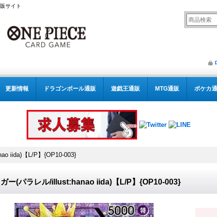
通販サイト
更新情報
ドラゴンボール通販
遊戯王通販
MTG通販
ポケカ
o iida)【L/P】{OP10-003}
ー(パラレル/illust:hanao iida)【L/P】{OP10-003}