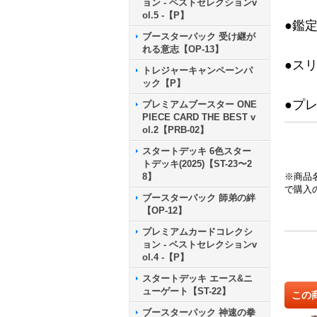
ョン - ベストセレクションv
ol.5 -【P】
●鑑
ブースターパック 受け継が
れる意志【OP-13】
●ス
トレジャーキャンペーンパ
ック【P】
●プ
プレミアムブースター ONE
PIECE CARD THE BEST v
ol.2【PRB-02】
スタートデッキ 6色スター
トデッキ(2025)【ST-23〜2
8】
※商品
で購入
ブースターパック 師弟の絆
【OP-12】
プレミアムカードコレクシ
ョン - ベストセレクションv
ol.4 -【P】
スタートデッキ エース&ニ
ューゲート【ST-22】
この
ブースターパック 神速の拳