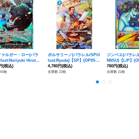
ファルガー・ロー(パラ
ボルサリーノ(パラレル/SP/il
ジンベエ(パラレル/i
lust:Noriyuki Hirota)
lust:Ryuda)【SP】{OP05-05
NNSU)【L/P】{OP
】{OP10-022}
0円
(税込)
1[OP06]}
4,780円
(税込)
780円
(税込)
43枚
在庫数 23枚
在庫数 22枚