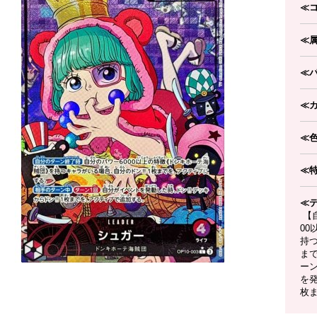
≪
≪
≪
≪
≪
≪
≪
【
0
持つ
ま
ー
を発
枚