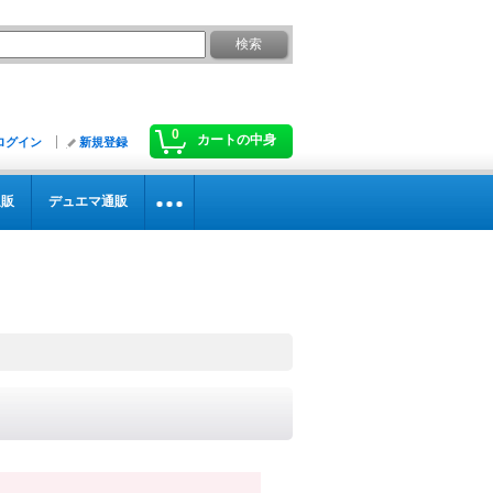
0
カートの中身
ログイン
新規登録
通販
デュエマ通販