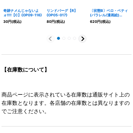
奇跡ナメんじゃないよ
リンドバーグ【R】
〔状態B〕ベロ・ベティ
ォ!!!!【C】{OP09-116}
{OP05-017}
(パラレル/漫画絵)
【L/P】{OP05-002}
30
円
(税込)
80
円
(税込)
620
円
(税込)
【在庫数について】
商品ページに表示されている在庫数は通販サイト上の
在庫数となります。各店舗の在庫数とは異なりますの
でご注意ください。