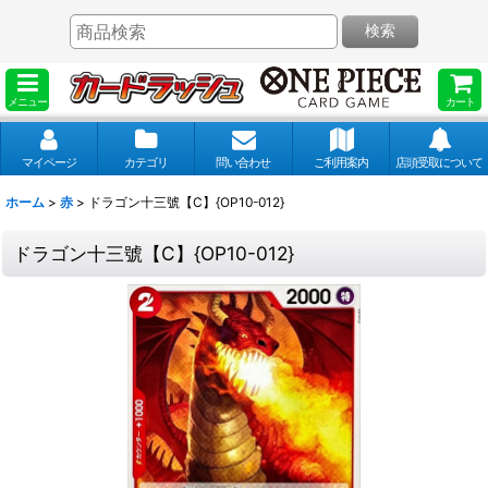
検索
メニュー
カート
マイページ
カテゴリ
問い合わせ
ご利用案内
店頭受取について
ホーム
>
赤
>
ドラゴン十三號【C】{OP10-012}
ドラゴン十三號【C】{OP10-012}