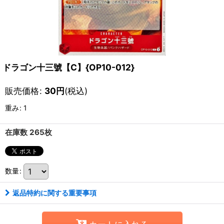
ドラゴン十三號【C】{OP10-012}
販売価格
:
30
円
(税込)
重み
:
1
在庫数 265枚
数量
:
返品特約に関する重要事項