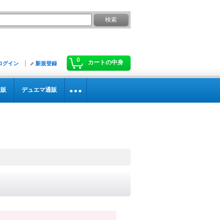
0
カートの中身
ログイン
新規登録
通販
デュエマ通販