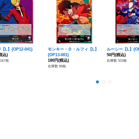
L】{OP12-041}
モンキー・Ｄ・ルフィ【L】
ルーシー【L】{OP1
税込)
{OP13-001}
50円
(税込)
180円
(税込)
167枚
在庫数 333枚
在庫数 99枚