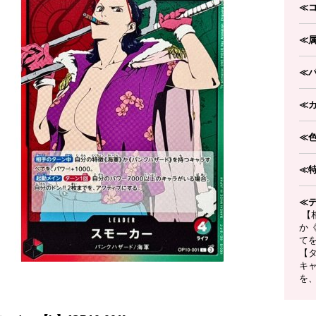
≪
≪
≪
≪
≪
≪
≪
【
か
てを
【タ
キャ
を