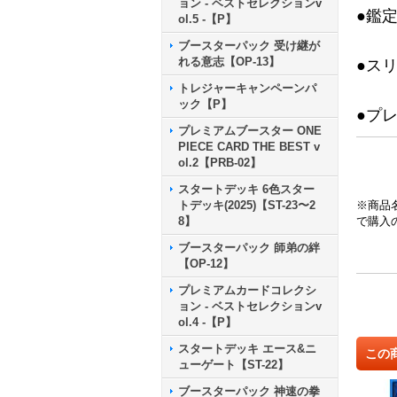
ョン - ベストセレクションv
●鑑
ol.5 -【P】
ブースターパック 受け継が
れる意志【OP-13】
●ス
トレジャーキャンペーンパ
ック【P】
●プ
プレミアムブースター ONE
PIECE CARD THE BEST v
ol.2【PRB-02】
スタートデッキ 6色スター
トデッキ(2025)【ST-23〜2
※商品
8】
で購入
ブースターパック 師弟の絆
【OP-12】
プレミアムカードコレクシ
ョン - ベストセレクションv
ol.4 -【P】
スタートデッキ エース&ニ
この
ューゲート【ST-22】
ブースターパック 神速の拳