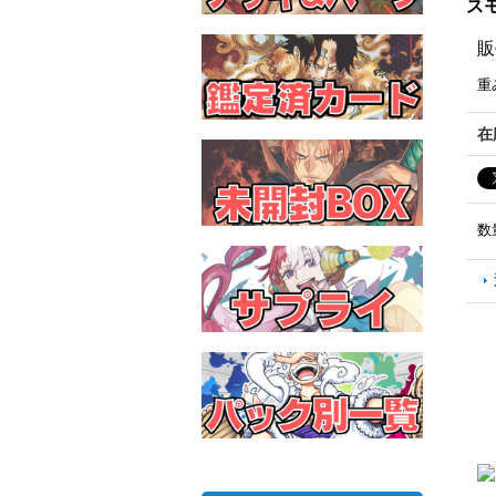
スモ
販
重
在
数