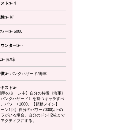
コスト≫
4
属性≫
斬
パワー≫
5000
カウンター≫
-
色≫
赤/緑
特徴≫
パンクハザード/海軍
テキスト≫
相手のターン中】自分の特徴《海軍》
《パンクハザード》を持つキャラすべ
、パワー+1000。【起動メイン】
ーン1回】自分のパワー7000以上の
ラがいる場合、自分のドン!!2枚まで
、アクティブにする。