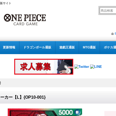
通販サイト
更新情報
ドラゴンボール通販
遊戯王通販
MTG通販
ポケカ
}
ーカー【L】{OP10-001}