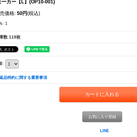
ーカー【L】{OP10-001}
売価格
:
50円
(税込)
み
:
1
庫数 119枚
量
:
返品特約に関する重要事項
お気に入り登録