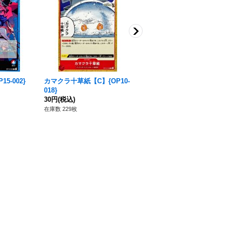
5-002}
カマクラ十草紙【C】{OP10-
モンキー・D・ドラゴン【S
018}
R】{OP07-015}
30円
(税込)
80円
(税込)
在庫数 229枚
在庫数 227枚