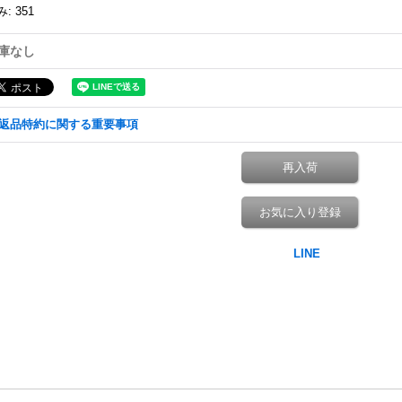
み
:
351
庫なし
返品特約に関する重要事項
再入荷
お気に入り登録