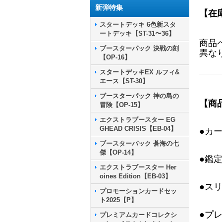
新弾特集
【在
スタートデッキ 6色新スタ
ートデッキ【ST-31〜36】
商品
ブースターパック 決戦の刻
異な
【OP-16】
スタートデッキEX ルフィ&
エース【ST-30】
ブースターパック 神の島の
【商
冒険【OP-15】
エクストラブースター EG
GHEAD CRISIS【EB-04】
●カ
ブースターパック 蒼海の七
傑【OP-14】
●鑑
エクストラブースター Her
oines Edition【EB-03】
●ス
プロモーションカードセッ
ト2025【P】
●プ
プレミアムカードコレクシ