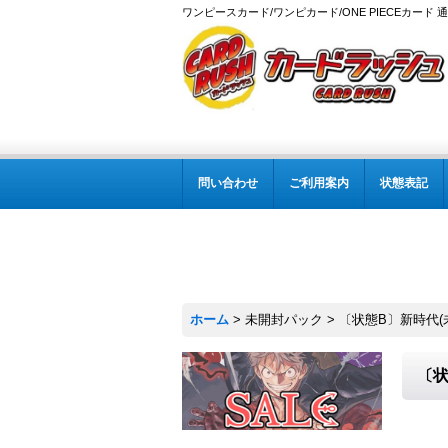
ワンピースカード/ワンピカード/ONE PIECEカード 
問い合わせ
ご利用案内
状態表記
ホーム
>
未開封パック
>
〔状態B〕新時代(未
〔状