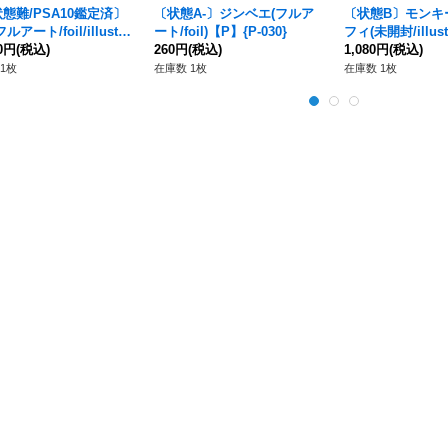
態難/PSA10鑑定済〕
〔状態A-〕ジンベエ(フルア
〔状態B〕モンキ
ルアート/foil/illust:K
ート/foil)【P】{P-030}
フィ(未開封/illust:
i Rokushiro)【C】{ST
00円
(税込)
260円
(税込)
【L】{ST13-003}
1,080円
(税込)
7}
1枚
在庫数 1枚
在庫数 1枚