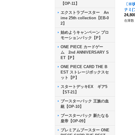
【OP-11】
〔※状
ナミ(フ
エクストラブースター An
oush
24,8
ime 25th collection【EB-0
01-00
在庫数 
2】
始めようキャンペーン プロ
モーションパック【P】
ONE PIECE カードゲー
ム 2nd ANNIVERSARY S
ET【P】
ONE PIECE CARD THE B
EST ストレージボックスセ
ット【P】
スタートデッキEX ギア5
【ST-21】
ブースターパック 王族の血
統【OP-10】
ブースターパック 新たなる
皇帝【OP-09】
プレミアムブースター ONE