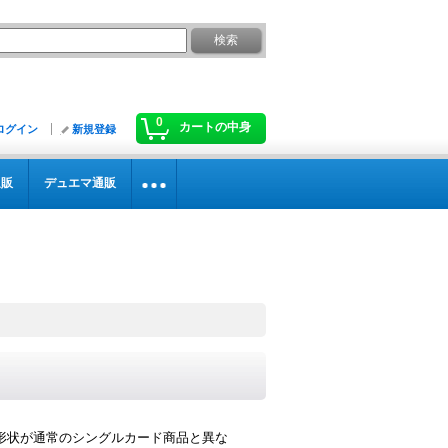
0
カートの中身
ログイン
新規登録
通販
デュエマ通販
形状が通常のシングルカード商品と異な