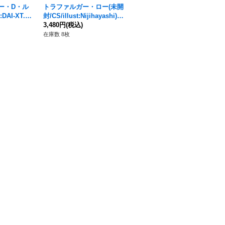
ー・D・ル
トラファルガー・ロー(未開
〔PSA10鑑定済〕モンキ
DAI-XT.)
封/CS/illust:Nijihayashi)
ー・D・ルフィ(ONE PIECE
【C】{ST03-008}
3,480円
(税込)
DAY/漫画絵)【SR】{OP07-1
23,800円
(税込)
09}
在庫数 8枚
在庫数 1枚