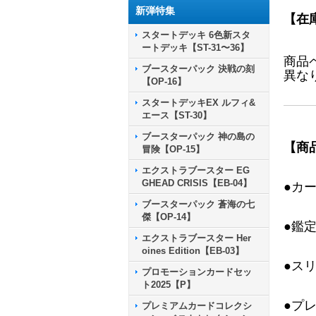
新弾特集
【在
スタートデッキ 6色新スタ
ートデッキ【ST-31〜36】
商品
ブースターパック 決戦の刻
異な
【OP-16】
スタートデッキEX ルフィ&
エース【ST-30】
ブースターパック 神の島の
【商
冒険【OP-15】
エクストラブースター EG
GHEAD CRISIS【EB-04】
●カ
ブースターパック 蒼海の七
傑【OP-14】
●鑑
エクストラブースター Her
oines Edition【EB-03】
●ス
プロモーションカードセッ
ト2025【P】
●プ
プレミアムカードコレクシ