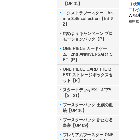
【OP-11】
〔状
コレク
エクストラブースター An
BOX】
7,78
ime 25th collection【EB-0
在庫数 
2】
始めようキャンペーン プロ
モーションパック【P】
ONE PIECE カードゲー
ム 2nd ANNIVERSARY S
ET【P】
ONE PIECE CARD THE B
EST ストレージボックスセ
ット【P】
スタートデッキEX ギア5
【ST-21】
ブースターパック 王族の血
統【OP-10】
ブースターパック 新たなる
皇帝【OP-09】
プレミアムブースター ONE