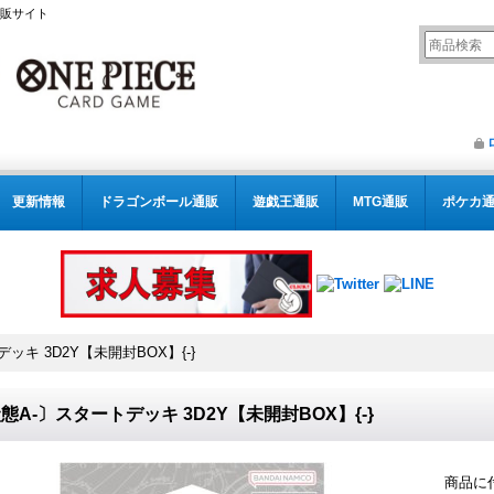
通販サイト
更新情報
ドラゴンボール通販
遊戯王通販
MTG通販
ポケカ
ッキ 3D2Y【未開封BOX】{-}
態A-〕スタートデッキ 3D2Y【未開封BOX】{-}
商品に