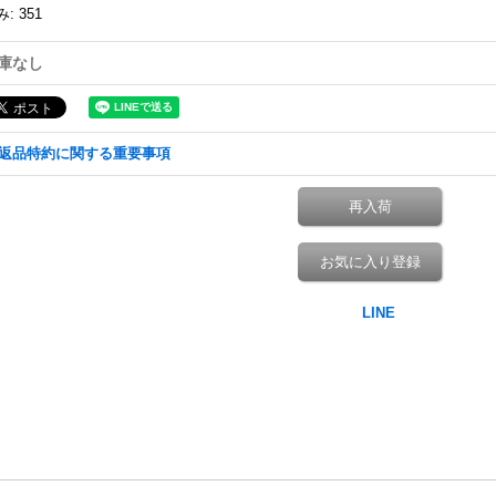
み
:
351
庫なし
返品特約に関する重要事項
再入荷
お気に入り登録