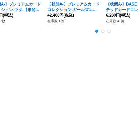
態A-〕プレミアムカード
〔状態A-〕プレミアムカード
〔状態A-〕BASE
ション-ウタ-【未開封
コレクション-ガールズエデ
テッドカードコレ
{-}
0円
(税込)
ィション-【未開封BOX】{-}
42,400円
(税込)
ol.1【未開封BOX】
6,280円
(税込)
7枚
在庫数 1個
在庫数 41個