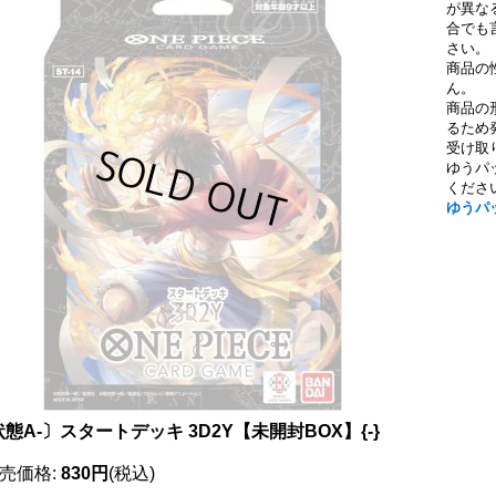
が異な
合でも
さい。
商品の
ん。
商品の
るため
受け取
ゆうパ
くださ
ゆうパ
態A-〕スタートデッキ 3D2Y【未開封BOX】{-}
売価格
:
830円
(税込)