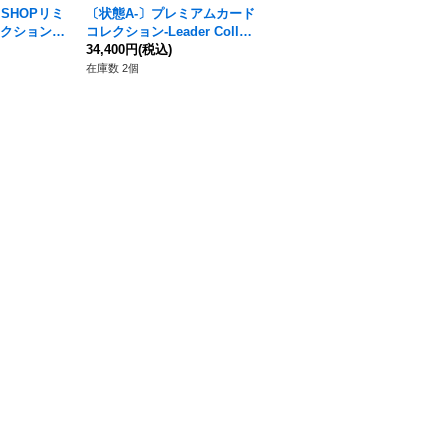
 SHOPリミ
〔状態A-〕プレミアムカード
〔状態A-〕プレミアムカード
クションv
コレクション-Leader Collec
コレクション -熊本スペシャ
{-}
tion-【未開封BOX】{-}
34,400円
(税込)
ル-【未開封BOX】{-}
62,400円
(税込)
在庫数 2個
在庫数 6個