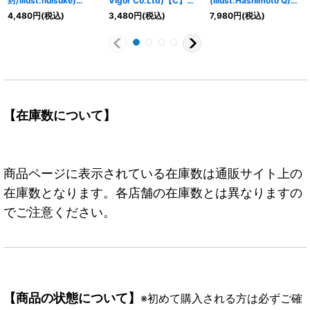
封/illust:nuisuke)
Vigor Co.Ltd)【C】
(illust:Hashimoto Q)
【SR】{OP11-010}
{ST04-005}
【SR】{OP13-108}
4,480
円
(税込)
3,480
円
(税込)
7,980
円
(税込)
【在庫数について】
商品ページに表示されている在庫数は通販サイト上の
在庫数となります。各店舗の在庫数とは異なりますの
でご注意ください。
【商品の状態について】
※初めて購入される方は必ずご確