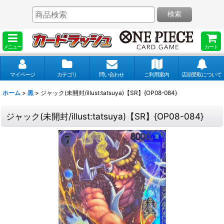
検索
メニュー
カート
マイページ
カテゴリ
問い合わせ
ご利用案内
店頭受取について
ホーム
>
黒
>
ジャック(未開封/illust:tatsuya)【SR】{OP08-084}
ジャック(未開封/illust:tatsuya)【SR】{OP08-084}