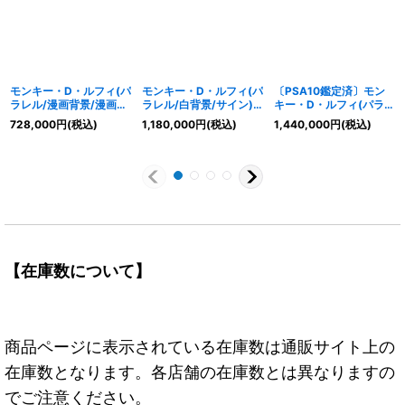
モンキー・D・ルフィ(パ
モンキー・D・ルフィ(パ
〔PSA10鑑定済〕モン
ラレル/漫画背景/漫画
ラレル/白背景/サイン)
キー・D・ルフィ(パラレ
絵)【SEC/SP】{EB02-
【SR/P】{ST01-012}
ル/漫画背景/漫画絵)
728,000
円
(税込)
1,180,000
円
(税込)
1,440,000
円
(税込)
061}
【SEC/SP】{OP05-
119}
【在庫数について】
商品ページに表示されている在庫数は通販サイト上の
在庫数となります。各店舗の在庫数とは異なりますの
でご注意ください。