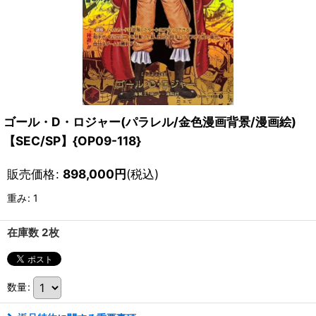
ゴール・D・ロジャー(パラレル/金色漫画背景/漫画絵)
【SEC/SP】{OP09-118}
販売価格
:
898,000
円
(税込)
重み
:
1
在庫数 2枚
数量
: