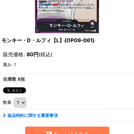
モンキー・D・ルフィ【L】{OP09-061}
販売価格
:
80
円
(税込)
重み
:
1
在庫数 8枚
数量
:
返品特約に関する重要事項