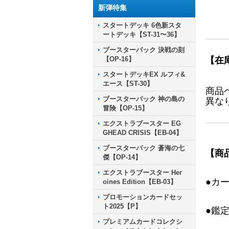
新弾特集
スタートデッキ 6色新スタ
ートデッキ【ST-31〜36】
ブースターパック 決戦の刻
【OP-16】
【在
スタートデッキEX ルフィ&
エース【ST-30】
商品
ブースターパック 神の島の
異な
冒険【OP-15】
エクストラブースター EG
GHEAD CRISIS【EB-04】
ブースターパック 蒼海の七
【商
傑【OP-14】
エクストラブースター Her
●カ
oines Edition【EB-03】
プロモーションカードセッ
ト2025【P】
●鑑
プレミアムカードコレクシ