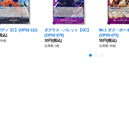
ディ【C】{OP02-111}
ダグラス・バレット【UC】
Mr.1 ダズ・ボー
税込)
{OP02-079}
{OP05-075}
30円
(税込)
50円
(税込)
94枚
在庫数 3枚
在庫数 96枚