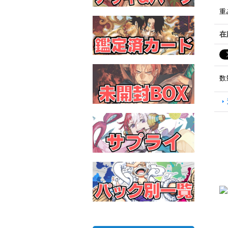
重
在
数