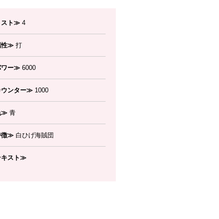
コスト≫
4
属性≫
打
パワー≫
6000
カウンター≫
1000
色≫
青
特徴≫
白ひげ海賊団
テキスト≫