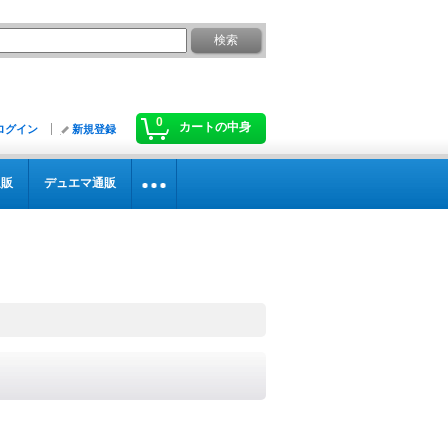
0
カートの中身
ログイン
新規登録
通販
デュエマ通販