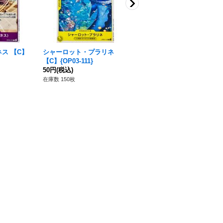
ネス 【C】
シャーロット・プラリネ
毛皮強化【C】{ST01-014}
【C】{OP03-111}
80円
(税込)
50円
(税込)
在庫数 106枚
在庫数 150枚