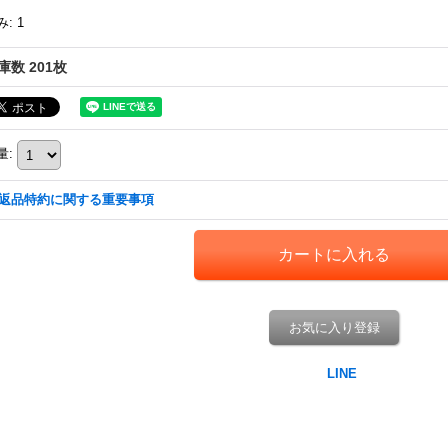
み
:
1
庫数 201枚
量
:
返品特約に関する重要事項
お気に入り登録