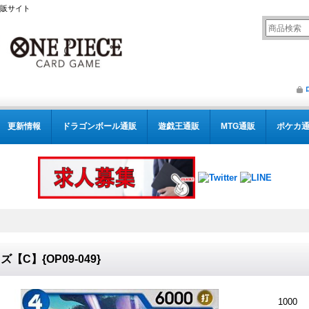
通販サイト
更新情報
ドラゴンボール通販
遊戯王通販
MTG通販
ポケカ
ズ【C】{OP09-049}
1000