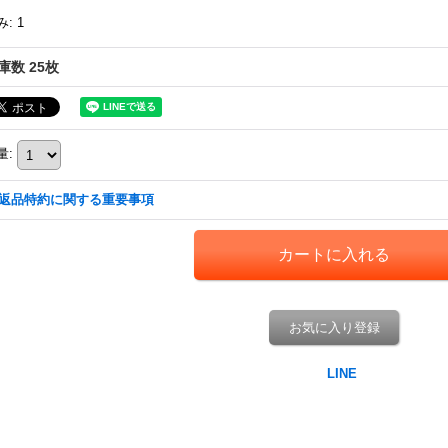
み
:
1
庫数 25枚
量
:
返品特約に関する重要事項
お気に入り登録