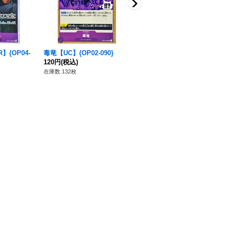
{OP04-
毒竜【UC】{OP02-090}
ミス・バレンタイン ミキー
120円
(税込)
タ 【R】{OP04-066}
80円
(税込)
在庫数 132枚
在庫数 322枚