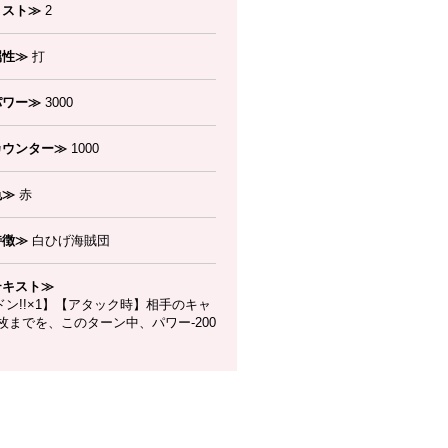
コスト≫
2
属性≫
打
パワー≫
3000
カウンター≫
1000
色≫
赤
特徴≫
白ひげ海賊団
テキスト≫
ン!!×1】【アタック時】相手のキャ
枚までを、このターン中、パワー-200