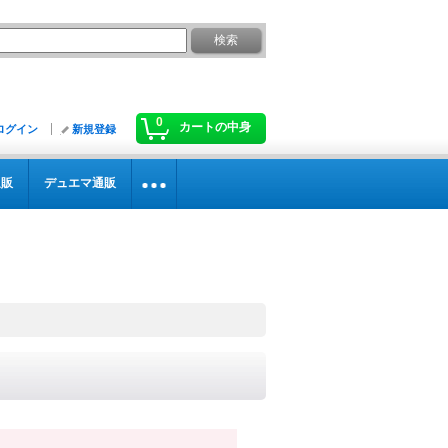
0
カートの中身
ログイン
新規登録
通販
デュエマ通販