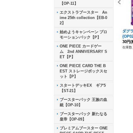
【OP-11】
エクストラブースター An
ime 25th collection【EB-0
2】
ダグ
始めようキャンペーン プロ
{OP02
モーションパック【P】
30円
(
ONE PIECE カードゲー
在庫数 
ム 2nd ANNIVERSARY S
ET【P】
ONE PIECE CARD THE B
EST ストレージボックスセ
ット【P】
スタートデッキEX ギア5
【ST-21】
ブースターパック 王族の血
統【OP-10】
ブースターパック 新たなる
皇帝【OP-09】
プレミアムブースター ONE