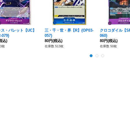
ラス・バレット【UC】
三・千・世・界【R】{OP03-
クロコダイル【SR】
-079}
057}
060}
税込)
80円
(税込)
80円
(税込)
3枚
在庫数 513枚
在庫数 50枚