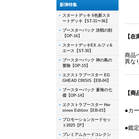
新弾特集
スタートデッキ 6色新スタ
ートデッキ【ST-31〜36】
ブースターパック 決戦の刻
【OP-16】
【在
スタートデッキEX ルフィ&
エース【ST-30】
商品
ブースターパック 神の島の
異な
冒険【OP-15】
エクストラブースター EG
GHEAD CRISIS【EB-04】
ブースターパック 蒼海の七
【商
傑【OP-14】
エクストラブースター Her
●カ
oines Edition【EB-03】
プロモーションカードセッ
ト2025【P】
●鑑
プレミアムカードコレクシ