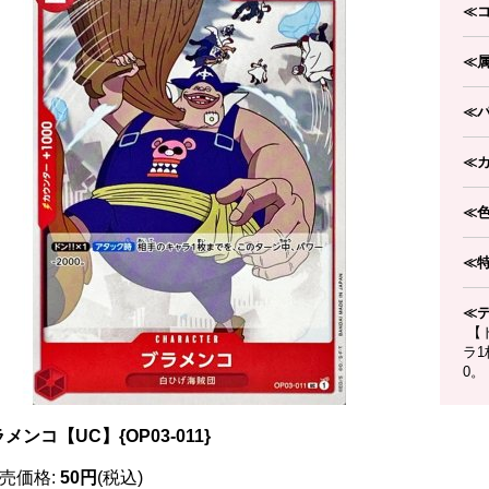
≪
≪
≪
≪
≪
≪
≪
【ド
ラ1
0。
メンコ【UC】{OP03-011}
売価格
:
50円
(税込)