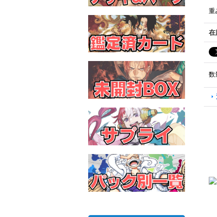
重
在
数