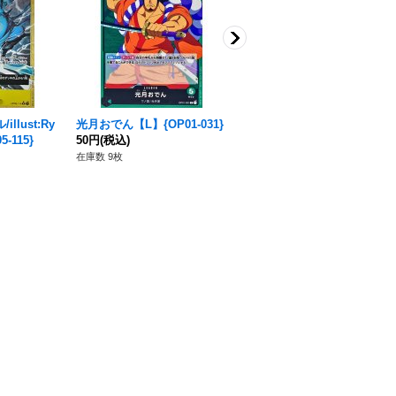
llust:Ry
光月おでん【L】{OP01-031}
カリファ(フルアート/foil)
5-115}
50円
(税込)
【UC】{OP03-060}
280円
(税込)
在庫数 9枚
在庫数 7枚