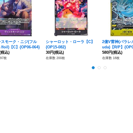
ンスモーク・ニジ(フル
シャーロット・ローラ【C】
2億V雷神(パラレル/i
foil)【C】{OP06-064}
{OP15-082}
uda)【R/P】{OP0
(税込)
30円
(税込)
580円
(税込)
97枚
在庫数 200枚
在庫数 18枚