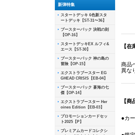
新弾特集
スタートデッキ 6色新スタ
ートデッキ【ST-31〜36】
ブースターパック 決戦の刻
【OP-16】
スタートデッキEX ルフィ&
【在
エース【ST-30】
ブースターパック 神の島の
冒険【OP-15】
商品
異な
エクストラブースター EG
GHEAD CRISIS【EB-04】
ブースターパック 蒼海の七
傑【OP-14】
【商
エクストラブースター Her
oines Edition【EB-03】
プロモーションカードセッ
●カ
ト2025【P】
プレミアムカードコレクシ