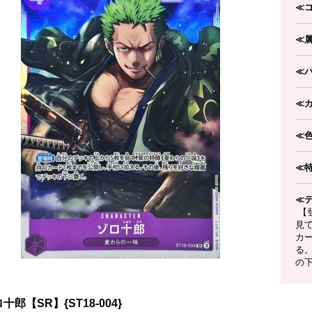
≪
≪
≪
≪
≪
≪
≪
【
見
カ
る
の
十郎【SR】{ST18-004}