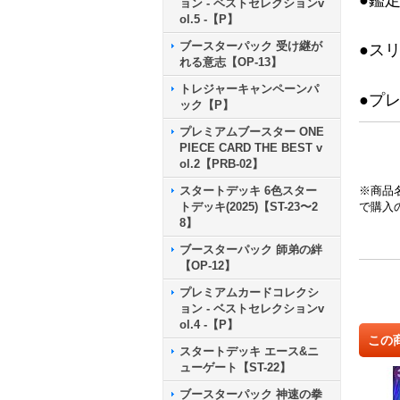
●鑑
ョン - ベストセレクションv
ol.5 -【P】
ブースターパック 受け継が
●ス
れる意志【OP-13】
トレジャーキャンペーンパ
●プ
ック【P】
プレミアムブースター ONE
PIECE CARD THE BEST v
ol.2【PRB-02】
スタートデッキ 6色スター
※商品
トデッキ(2025)【ST-23〜2
で購入
8】
ブースターパック 師弟の絆
【OP-12】
プレミアムカードコレクシ
ョン - ベストセレクションv
ol.4 -【P】
この
スタートデッキ エース&ニ
ューゲート【ST-22】
ブースターパック 神速の拳