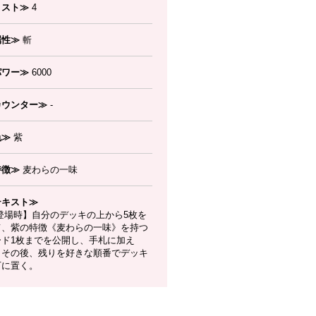
コスト≫
4
属性≫
斬
パワー≫
6000
カウンター≫
-
色≫
紫
特徴≫
麦わらの一味
テキスト≫
登場時】自分のデッキの上から5枚を
て、紫の特徴《麦わらの一味》を持つ
ード1枚までを公開し、手札に加え
。その後、残りを好きな順番でデッキ
下に置く。