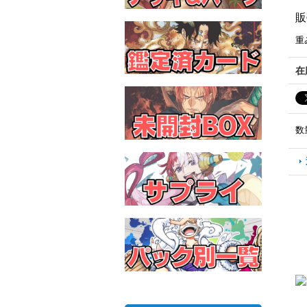
販
重
在
数