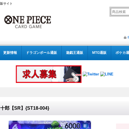
通販サイト
更新情報
ドラゴンボール通販
遊戯王通販
MTG通販
ポケカ
十郎【SR】{ST18-004}