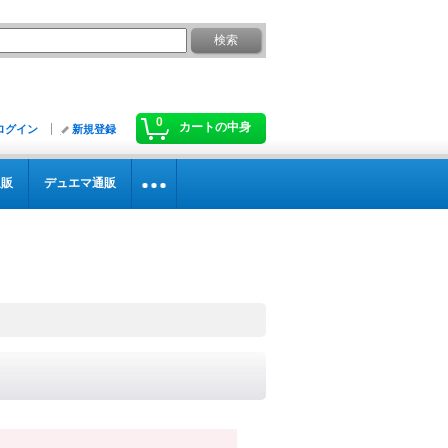
0
カートの中身
ログイン
新規登録
通販
デュエマ通販