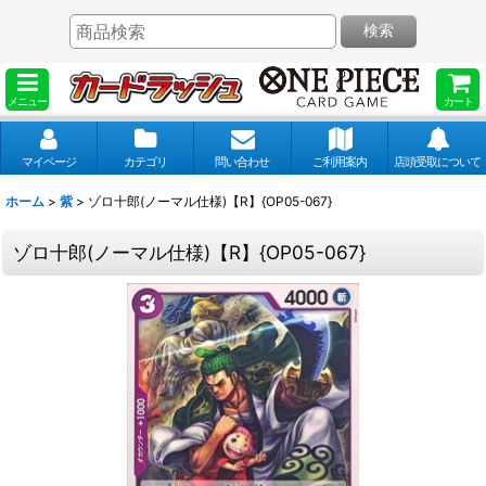
検索
メニュー
カート
マイページ
カテゴリ
問い合わせ
ご利用案内
店頭受取について
ホーム
>
紫
>
ゾロ十郎(ノーマル仕様)【R】{OP05-067}
ゾロ十郎(ノーマル仕様)【R】{OP05-067}