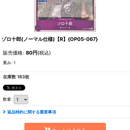
ゾロ十郎(ノーマル仕様)【R】{OP05-067}
販売価格
:
80
円
(税込)
重み
:
1
在庫数 183枚
数量
:
返品特約に関する重要事項