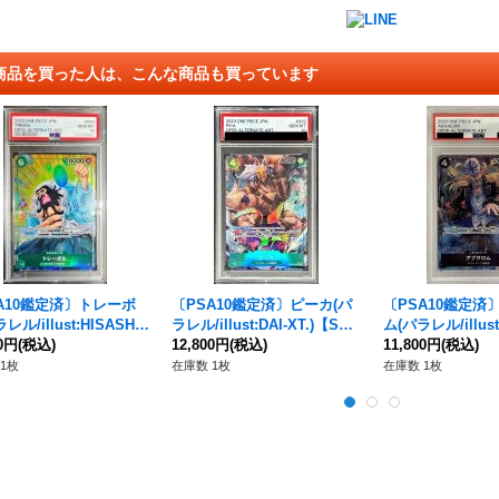
商品を買った人は、こんな商品も買っています
A10鑑定済〕トレーボ
〔PSA10鑑定済〕ピーカ(パ
〔PSA10鑑定済
レル/illust:HISASHI
ラレル/illust:DAI-XT.)【SR/
ム(パラレル/illust:
WARA)【R/P】{OP04-0
00円
(税込)
P】{OP05-032}
12,800円
(税込)
【R/P】{OP06-08
11,800円
(税込)
1枚
在庫数 1枚
在庫数 1枚