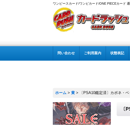
ワンピースカード/ワンピカード/ONE PIECEカード 
問い合わせ
ご利用案内
状態表記
ホーム
>
黄
>
〔PSA10鑑定済〕カポネ・ベッジ(パラ
〔P