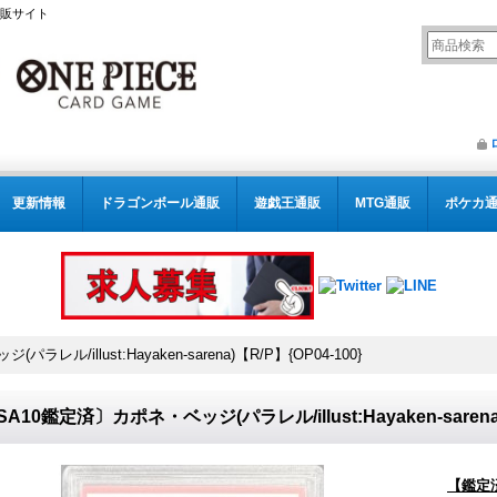
通販サイト
更新情報
ドラゴンボール通販
遊戯王通販
MTG通販
ポケカ
レル/illust:Hayaken-sarena)【R/P】{OP04-100}
SA10鑑定済〕カポネ・ベッジ(パラレル/illust:Hayaken-sarena)
【鑑定