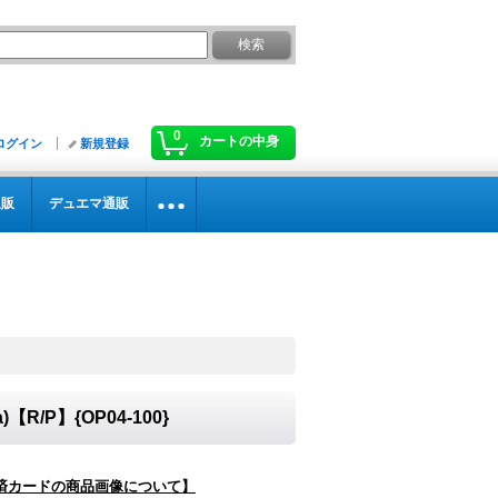
0
カートの中身
ログイン
新規登録
通販
デュエマ通販
【R/P】{OP04-100}
済カードの商品画像について】