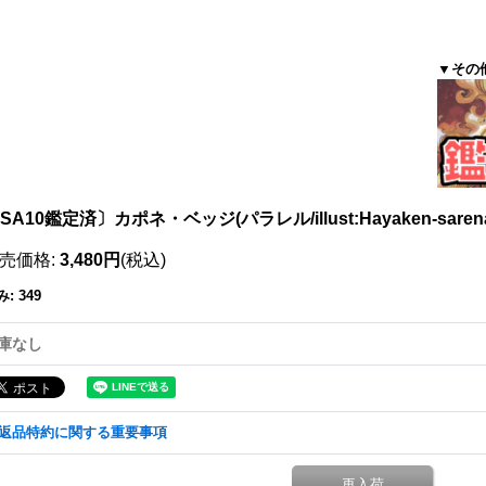
▼その
SA10鑑定済〕カポネ・ベッジ(パラレル/illust:Hayaken-sarena)
売価格
:
3,480円
(税込)
み
:
349
庫なし
返品特約に関する重要事項
再入荷