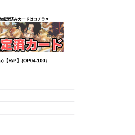
他鑑定済みカードはコチラ▼
【R/P】{OP04-100}