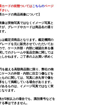
済カードの状態ついては
こちらの
ページ
下さい。
済カードの商品画像について】
画像は実物写真ではなくイメージ写真と
すが、グレードやカードは商品名の通り
ます。
らは鑑定済商品となります。鑑定機関の
グレードを元に販売させていただいてお
ので、ケース外部・内部に確認出来る傷
関してのクレームや返品交換に関しては
たしかねます。ご了承の上お買い求めく
。
万円を超える高額商品類に限り、弊社の検
にケースの外部・内部に目立つ傷などを
たものに関しては、写真に赤丸等で傷を
等をして掲載している場合があります。
があるものは、イメージ写真ではなく実
となります。
数が2枚以上の場合でも、識別番号などを
する事はできません。