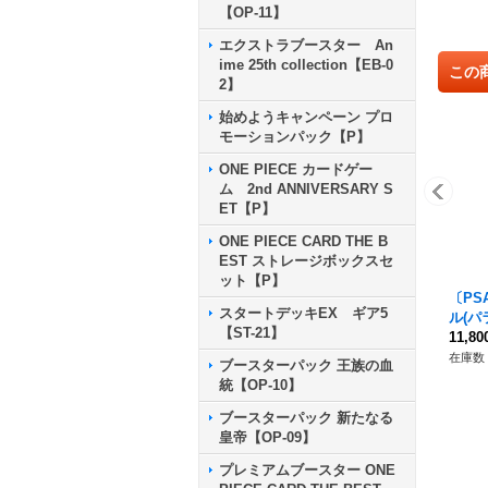
【OP-11】
エクストラブースター An
ime 25th collection【EB-0
この
2】
始めようキャンペーン プロ
モーションパック【P】
ONE PIECE カードゲー
ム 2nd ANNIVERSARY S
ET【P】
ONE PIECE CARD THE B
EST ストレージボックスセ
ット【P】
〔PS
スタートデッキEX ギア5
ル(パラ
【ST-21】
HUJI
11,8
30}
在庫数 
ブースターパック 王族の血
統【OP-10】
ブースターパック 新たなる
皇帝【OP-09】
プレミアムブースター ONE