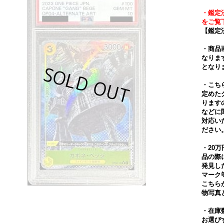
・鑑定
をご覧
【鑑定
・商品
なりま
となり
・こち
定めた
ります
などに
対応い
ださい
・20
品の際
発見し
マーク
こちら
物写真
・在庫
お選び