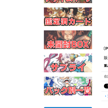
〔P
販
重
在