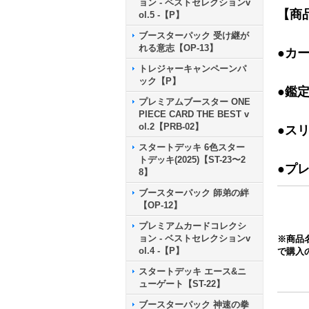
ョン - ベストセレクションv
【商
ol.5 -【P】
ブースターパック 受け継が
れる意志【OP-13】
●カ
トレジャーキャンペーンパ
ック【P】
●鑑
プレミアムブースター ONE
PIECE CARD THE BEST v
ol.2【PRB-02】
●ス
スタートデッキ 6色スター
トデッキ(2025)【ST-23〜2
●プ
8】
ブースターパック 師弟の絆
【OP-12】
プレミアムカードコレクシ
ョン - ベストセレクションv
※商品
ol.4 -【P】
で購入
スタートデッキ エース&ニ
ューゲート【ST-22】
ブースターパック 神速の拳