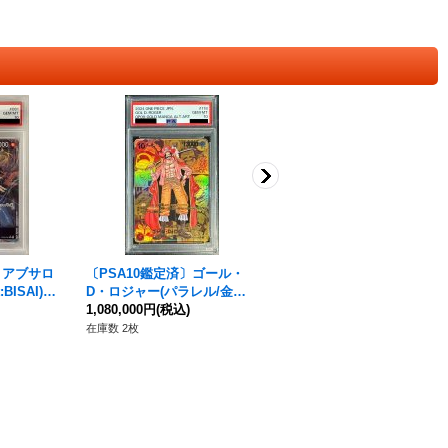
〕アブサロ
〔PSA10鑑定済〕ゴール・
〔PSA10鑑定済〕アディオ
BISAI)
D・ロジャー(パラレル/金色
(パラレル/illust:BISAI)【SR/
1}
漫画背景/漫画絵)【SEC/S
1,080,000円
(税込)
P】{OP09-023}
11,800円
(税込)
P】{OP09-118}
在庫数 2枚
在庫数 1枚