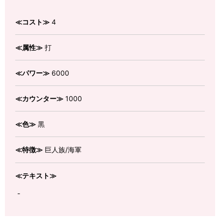
≪コスト≫
4
≪属性≫
打
≪パワー≫
6000
≪カウンター≫
1000
≪色≫
黒
≪特徴≫
巨人族/海軍
≪テキスト≫
-