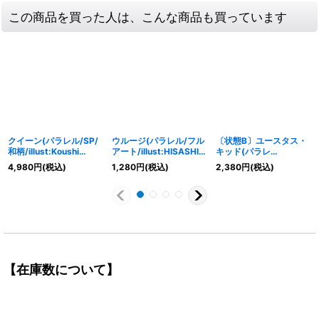
この商品を買った人は、こんな商品も買っています
クイーン(パラレル/SP/
ウルージ(パラレル/フル
〔状態B〕ユースタス・
和柄/illust:Koushi
アート/illust:HISASHI
キッド(パラレ
Rokushiro)【SP】
HUJIWARA)【R/P】
ル/SP/illust:Studio
4,980
円
(税込)
1,280
円
(税込)
2,380
円
(税込)
{ST04-005[OP08]}
{OP07-021}
Vigor Co.Ltd)【SP】
{OP05-074[OP07]}
【在庫数について】