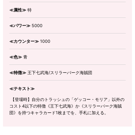
≪属性≫
特
≪パワー≫
5000
≪カウンター≫
1000
≪色≫
青
≪特徴≫
王下七武海/スリラーバーク海賊団
≪テキスト≫
【登場時】自分のトラッシュの「ゲッコー・モリア」以外の
コスト4以下の特徴《王下七武海》か《スリラーバーク海賊
団》を持つキャラカード1枚までを、手札に加える。