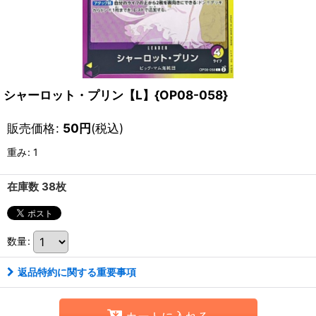
シャーロット・プリン【L】{OP08-058}
販売価格
:
50
円
(税込)
重み
:
1
在庫数 38枚
数量
:
返品特約に関する重要事項