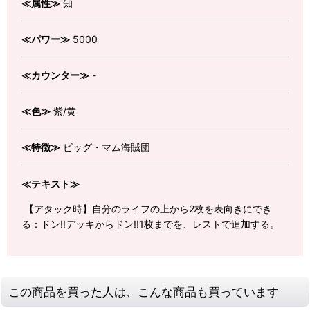
≪属性≫
知
≪パワー≫
5000
≪カウンター≫
-
≪色≫
紫/黄
≪特徴≫
ビッグ・マム海賊団
≪テキスト≫
【アタック時】自分のライフの上から2枚を表向きにでき
る：ドン!!デッキからドン!!1枚までを、レストで追加する。
この商品を買った人は、こんな商品も買っています