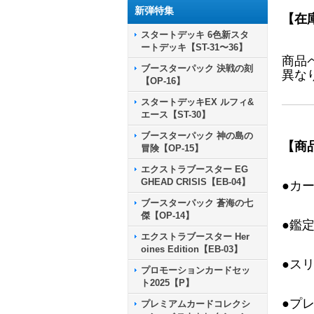
新弾特集
【在
スタートデッキ 6色新スタ
ートデッキ【ST-31〜36】
商品
ブースターパック 決戦の刻
異な
【OP-16】
スタートデッキEX ルフィ&
エース【ST-30】
ブースターパック 神の島の
【商
冒険【OP-15】
エクストラブースター EG
GHEAD CRISIS【EB-04】
●カ
ブースターパック 蒼海の七
傑【OP-14】
●鑑
エクストラブースター Her
oines Edition【EB-03】
●ス
プロモーションカードセッ
ト2025【P】
●プ
プレミアムカードコレクシ