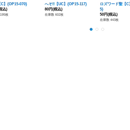
】{OP15-070}
へそ!!【UC】{OP15-117}
ロズワード聖【C】{
税込)
80円
(税込)
5}
50円
(税込)
195枚
在庫数 602枚
在庫数 443枚