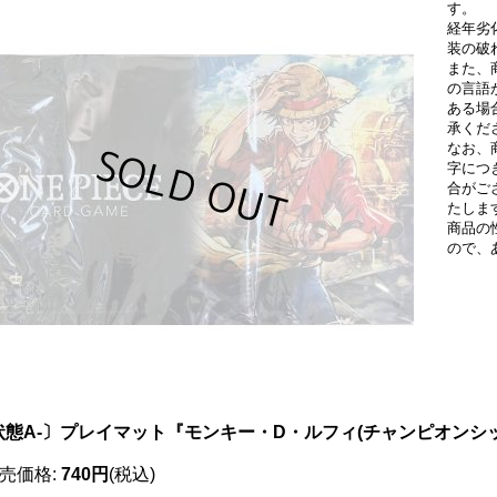
す。
経年劣
装の破
また、
の言語
ある場
承くだ
なお、
字につ
合がご
たしま
商品の
ので、
状態A-〕プレイマット『モンキー・D・ルフィ(チャンピオンシップ
売価格
:
740円
(税込)