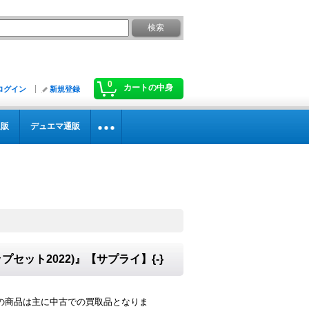
0
カートの中身
ログイン
新規登録
通販
デュエマ通販
ット2022)』【サプライ】{-}
の商品は主に中古での買取品となりま