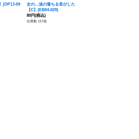
OP13-09
女の…涙の落ちる音がした
私は最強(アニメイラスト)
【C】{EB04-029}
【C】{ST11-005}
80円
(税込)
50円
(税込)
在庫数 157枚
在庫数 46枚