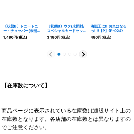
〔状態B〕トニートニ
〔状態B〕ウタ(未開封/
海賊王に!!!おれはなる
ー・チョッパー(未開封/
スペシャルカードセッ
っ!!!!【P】{P-024}
プロモーションカードセ
ト)【R】{OP01-005}
1,480
円
(税込)
3,180
円
(税込)
480
円
(税込)
ット2025)【P】{P-
101}
【在庫数について】
商品ページに表示されている在庫数は通販サイト上の
在庫数となります。各店舗の在庫数とは異なりますの
でご注意ください。