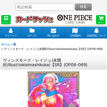
検索
メニュー
カート
マイページ
カテゴリ
問い合わせ
ご利用案内
店頭受取について
ホーム
>
紫
>
ヴィンスモーク・レイジュ(未開封/illust:tokisimashikuka)【SR】{OP06-069}
ヴィンスモーク・レイジュ(未開
封/illust:tokisimashikuka)【SR】{OP06-069}