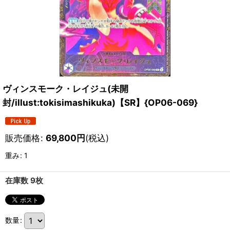
ヴィンスモーク・レイジュ(未開
封/illust:tokisimashikuka)【SR】{OP06-069}
販売価格
:
69,800
円
(税込)
重み
:
1
在庫数 9枚
数量
: