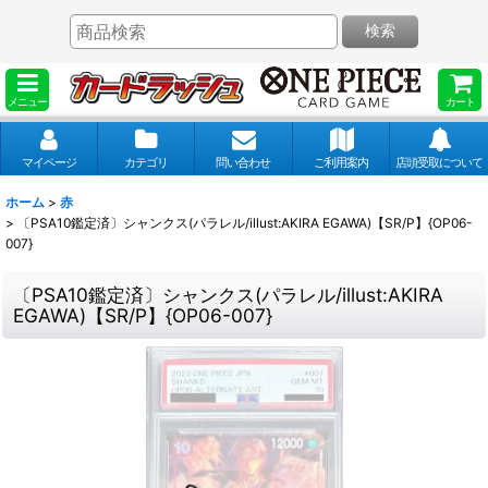
検索
メニュー
カート
マイページ
カテゴリ
問い合わせ
ご利用案内
店頭受取について
ホーム
>
赤
>
〔PSA10鑑定済〕シャンクス(パラレル/illust:AKIRA EGAWA)【SR/P】{OP06-
007}
〔PSA10鑑定済〕シャンクス(パラレル/illust:AKIRA
EGAWA)【SR/P】{OP06-007}