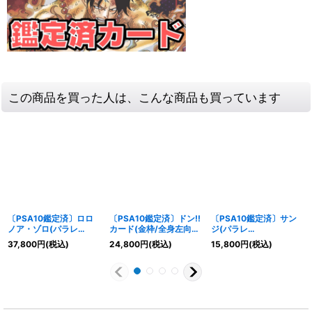
この商品を買った人は、こんな商品も買っています
〔PSA10鑑定済〕ロロ
〔PSA10鑑定済〕ドン!!
〔PSA10鑑定済〕サン
ノア・ゾロ(パラレ
カード(金枠/全身左向
ジ(パラレ
ル/illust:Nijihayashi)
き/ロビン)【-】{-}
ル/illust:Daisukelzuka)
37,800
円
(税込)
24,800
円
(税込)
15,800
円
(税込)
【SR/P】{EB04-007}
【SR/P】{OP04-104}