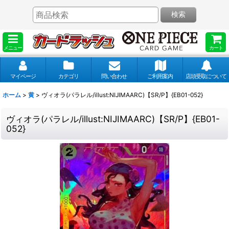
検索
メニュー
カート
マイページ
カテゴリ
問い合わせ
ご利用案内
店頭受取について
ホーム
>
黄
>
ヴィオラ(パラレル/illust:NIJIMAARC)【SR/P】{EB01-052}
ヴィオラ(パラレル/illust:NIJIMAARC)【SR/P】{EB01-
052}