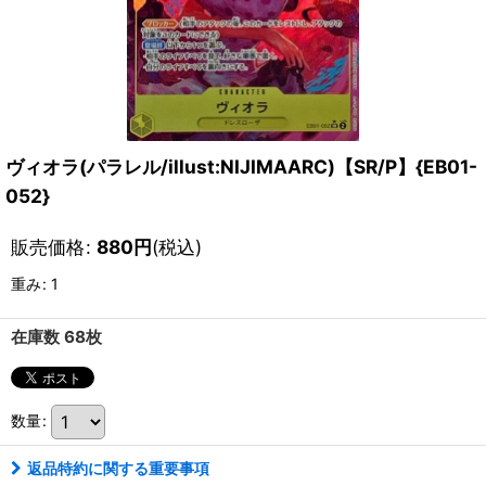
ヴィオラ(パラレル/illust:NIJIMAARC)【SR/P】{EB01-
052}
販売価格
:
880
円
(税込)
重み
:
1
在庫数 68枚
数量
:
返品特約に関する重要事項