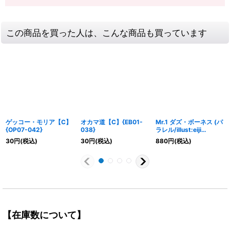
この商品を買った人は、こんな商品も買っています
ゲッコー・モリア【C】
オカマ道【C】{EB01-
Mr.1 ダズ・ボーネス (パ
{OP07-042}
038}
ラレル/illust:eiji
kaneda)【R/P】{EB01-
30
円
(税込)
30
円
(税込)
880
円
(税込)
027}
【在庫数について】