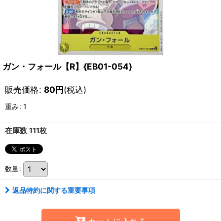
ガン・フォール【R】{EB01-054}
販売価格
:
80
円
(税込)
重み
:
1
在庫数 111枚
数量
:
返品特約に関する重要事項