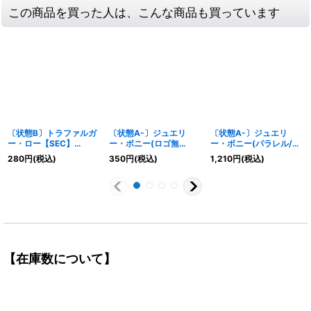
この商品を買った人は、こんな商品も買っています
〔状態B〕トラファルガ
〔状態A-〕ジュエリ
〔状態A-〕ジュエリ
ー・ロー【SEC】
ー・ボニー(ロゴ無
ー・ボニー(パラレル/漫
{EB03-062}
し/illust:BISAI)【P】
画絵)【L/P】{OP13-
280
円
(税込)
350
円
(税込)
1,210
円
(税込)
{P-113}
100}
【在庫数について】