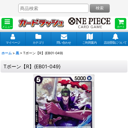
検索
メニュー
カート
マイページ
カテゴリ
問い合わせ
ご利用案内
店頭受取について
ホーム
>
黒
>
Tボーン【R】{EB01-049}
Tボーン【R】{EB01-049}