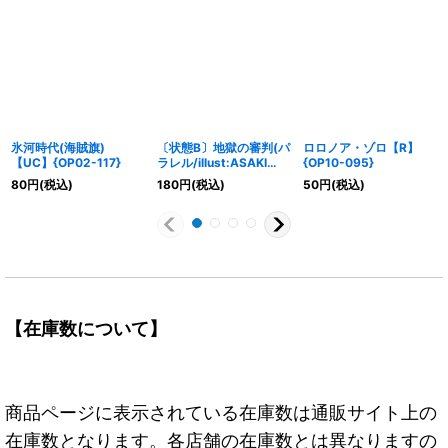
氷河時代(海賊旗)
〔状態B〕地獄の審判(パ
ロロノア・ゾロ【R】
【UC】{OP02-117}
ラレル/illust:ASAKI
{OP10-095}
KURODA)【R/P】
80
円
(税込)
180
円
(税込)
50
円
(税込)
{OP02-089}
【在庫数について】
商品ページに表示されている在庫数は通販サイト上の
在庫数となります。各店舗の在庫数とは異なりますの