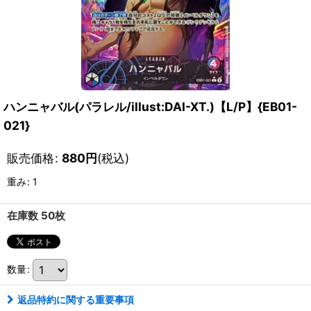
ハンニャバル(パラレル/illust:DAI-XT.)【L/P】{EB01-
021}
販売価格
:
880
円
(税込)
重み
:
1
在庫数 50枚
数量
:
返品特約に関する重要事項