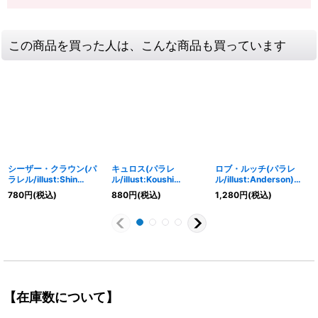
この商品を買った人は、こんな商品も買っています
シーザー・クラウン(パ
キュロス(パラレ
ロブ・ルッチ(パラレ
ラレル/illust:Shin
ル/illust:Koushi
ル/illust:Anderson)
Kashiwaguma)【L/P】
Rokushiro)【L/P】
【L/P】{OP07-079}
780
円
(税込)
880
円
(税込)
1,280
円
(税込)
{OP10-002}
{EB01-040}
【在庫数について】