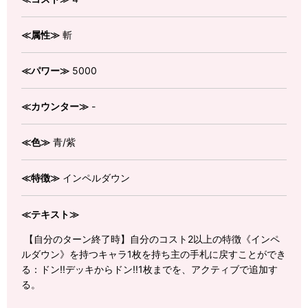
≪属性≫
斬
≪パワー≫
5000
≪カウンター≫
-
≪色≫
青/紫
≪特徴≫
インペルダウン
≪テキスト≫
【自分のターン終了時】自分のコスト2以上の特徴《インペ
ルダウン》を持つキャラ1枚を持ち主の手札に戻すことができ
る：ドン!!デッキからドン!!1枚までを、アクティブで追加す
る。