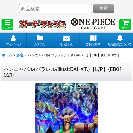
検索
メニュー
カート
マイページ
カテゴリ
問い合わせ
ご利用案内
店頭受取について
ホーム
>
多色
>
ハンニャバル(パラレル/illust:DAI-XT.)【L/P】{EB01-021}
ハンニャバル(パラレル/illust:DAI-XT.)【L/P】{EB01-
021}