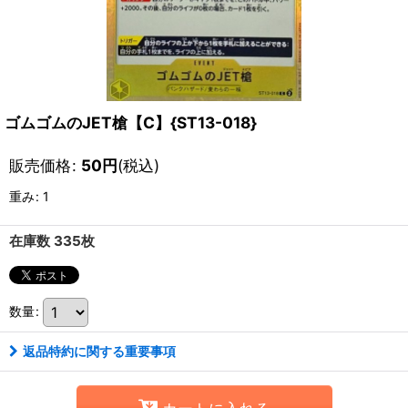
ゴムゴムのJET槍【C】{ST13-018}
販売価格
:
50
円
(税込)
重み
:
1
在庫数 335枚
数量
:
返品特約に関する重要事項