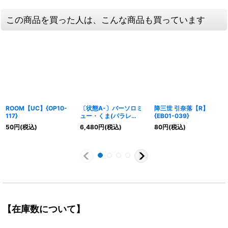
この商品を買った人は、こんな商品も買っています
ROOM【UC】{OP10-
〔状態A-〕バーソロミ
降三世 引奈落【R】
117}
ュー・くま(パラレ
{EB01-039}
ル/SP/illust:Katsuo
50
円
(税込)
6,480
円
(税込)
80
円
(税込)
Tadano)【SP】{EB04-
054[OP16]}
【在庫数について】