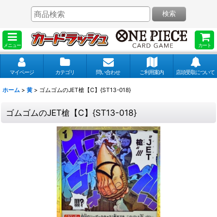
検索
メニュー
カート
マイページ
カテゴリ
問い合わせ
ご利用案内
店頭受取について
ホーム
>
黄
>
ゴムゴムのJET槍【C】{ST13-018}
ゴムゴムのJET槍【C】{ST13-018}