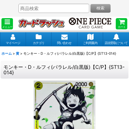
検索
メニュー
カート
マイページ
カテゴリ
問い合わせ
ご利用案内
店頭受取について
ホーム
>
黄
>
モンキー・D・ルフィ(パラレル/白黒版)【C/P】{ST13-014}
モンキー・D・ルフィ(パラレル/白黒版)【C/P】{ST13-
014}