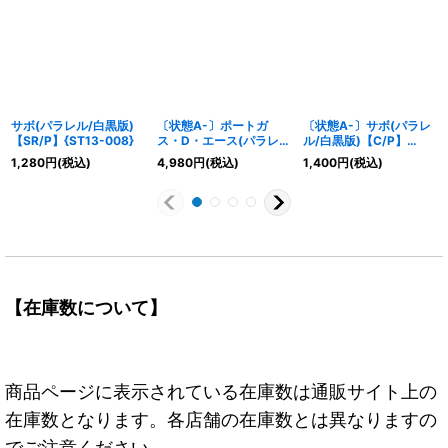
サボ(パラレル/白黒版)
〔状態A-〕ポートガ
〔状態A-〕サボ(パラレ
【SR/P】{ST13-008}
ス・D・エース(パラレ
ル/白黒版)【C/P】
ル/白黒版)【L/P】
{ST13-007}
1,280
円
(税込)
4,980
円
(税込)
1,400
円
(税込)
{ST13-002}
【在庫数について】
商品ページに表示されている在庫数は通販サイト上の
在庫数となります。各店舗の在庫数とは異なりますの
でご注意ください。