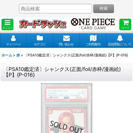
検索
メニュー
カート
マイページ
カテゴリ
問い合わせ
ご利用案内
店頭受取について
ホーム
>
赤
>
〔PSA10鑑定済〕シャンクス(正面/foil/赤枠/漫画絵)【P】{P-016}
〔PSA10鑑定済〕シャンクス(正面/foil/赤枠/漫画絵)
【P】{P-016}