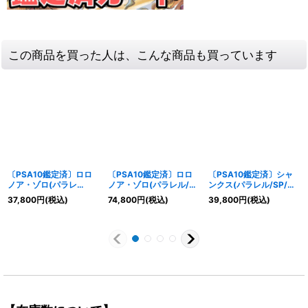
この商品を買った人は、こんな商品も買っています
〔PSA10鑑定済〕ロロ
〔PSA10鑑定済〕ロロ
〔PSA10鑑定済〕シャ
ノア・ゾロ(パラレ
ノア・ゾロ(パラレル/漫
ンクス(パラレル/SP/タ
ル/illust:Nijihayashi)
画絵)【L/P】{OP01-
ロット柄)【SP】{ST16-
37,800
円
(税込)
74,800
円
(税込)
39,800
円
(税込)
【SR/P】{EB04-007}
001}
004[OP11]}