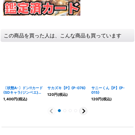
この商品を買った人は、こんな商品も買っています
〔状態A-〕ドン!!カード
サカズキ【P】{P-076}
サニーくん【P】{P-
(SDキャラ/ジンベエ)
015}
120
円
(税込)
【-】{-}
1,400
円
(税込)
120
円
(税込)