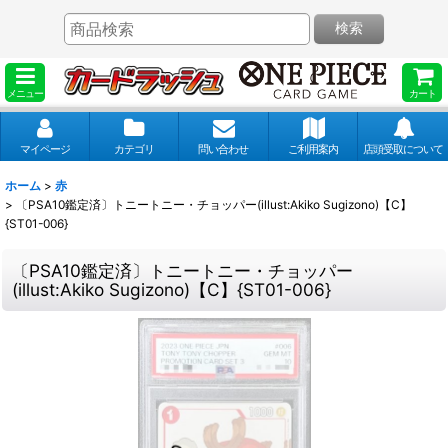
検索
メニュー
カート
マイページ
カテゴリ
問い合わせ
ご利用案内
店頭受取について
ホーム
>
赤
>
〔PSA10鑑定済〕トニートニー・チョッパー(illust:Akiko Sugizono)【C】
{ST01-006}
〔PSA10鑑定済〕トニートニー・チョッパー
(illust:Akiko Sugizono)【C】{ST01-006}